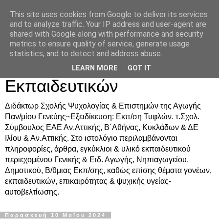
This site uses cookies from Google to deliver its services
Δρ. Ράνια Χιουρέα-
and to analyze traffic. Your IP address and user-agent are
shared with Google along with performance and security
Συμβουλευτική &
metrics to ensure quality of service, generate usage
statistics, and to detect and address abuse.
Υποστήριξη Γονέων &
LEARN MORE
GOT IT
Εκπαιδευτικών
Διδάκτωρ Σχολής Ψυχολογίας & Επιστημών της Αγωγής
Παν/μίου Γενεύης~Εξειδίκευση: Εκπ/ση Τυφλών. τ.Σχολ.
Σύμβουλος ΕΑΕ Αν.Αττικής, Β΄Αθήνας, Κυκλάδων & ΔΕ
Ιλίου & Αν.Αττικής. Στο ιστολόγιο περιλαμβάνονται
πληροφορίες, άρθρα, εγκύκλιοι & υλικό εκπαιδευτικού
περιεχομένου Γενικής & Ειδ. Αγωγής, Νηπιαγωγείου,
Δημοτικού, Β/θμιας Εκπ/σης, καθώς επίσης θέματα γονέων,
εκπαιδευτικών, επικαιρότητας & ψυχικής υγείας-
αυτοβελτίωσης.
Παρασκευή 10 Μαΐου 2024