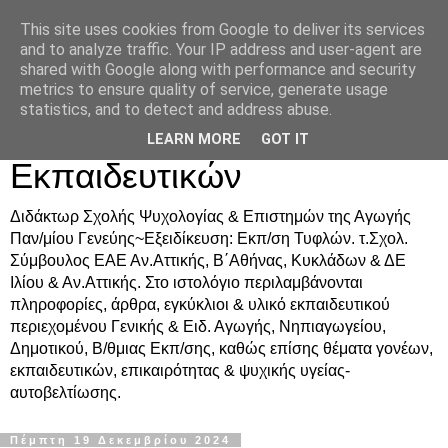
This site uses cookies from Google to deliver its services
Δρ. Ράνια Χιουρέα-
and to analyze traffic. Your IP address and user-agent are
shared with Google along with performance and security
Συμβουλευτική &
metrics to ensure quality of service, generate usage
statistics, and to detect and address abuse.
Υποστήριξη Γονέων &
LEARN MORE
GOT IT
Εκπαιδευτικών
Διδάκτωρ Σχολής Ψυχολογίας & Επιστημών της Αγωγής
Παν/μίου Γενεύης~Εξειδίκευση: Εκπ/ση Τυφλών. τ.Σχολ.
Σύμβουλος ΕΑΕ Αν.Αττικής, Β΄Αθήνας, Κυκλάδων & ΔΕ
Ιλίου & Αν.Αττικής. Στο ιστολόγιο περιλαμβάνονται
πληροφορίες, άρθρα, εγκύκλιοι & υλικό εκπαιδευτικού
περιεχομένου Γενικής & Ειδ. Αγωγής, Νηπιαγωγείου,
Δημοτικού, Β/θμιας Εκπ/σης, καθώς επίσης θέματα γονέων,
εκπαιδευτικών, επικαιρότητας & ψυχικής υγείας-
αυτοβελτίωσης.
Πέμπτη 19 Δεκεμβρίου 2024