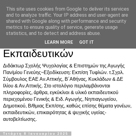
This site uses cookies from Google to deliver its services
Δρ. Ράνια Χιουρέα-
and to analyze traffic. Your IP address and user-agent are
shared with Google along with performance and security
Συμβουλευτική &
metrics to ensure quality of service, generate usage
statistics, and to detect and address abuse.
Υποστήριξη Γονέων &
LEARN MORE
GOT IT
Εκπαιδευτικών
Διδάκτωρ Σχολής Ψυχολογίας & Επιστημών της Αγωγής
Παν/μίου Γενεύης~Εξειδίκευση: Εκπ/ση Τυφλών. τ.Σχολ.
Σύμβουλος ΕΑΕ Αν.Αττικής, Β΄Αθήνας, Κυκλάδων & ΔΕ
Ιλίου & Αν.Αττικής. Στο ιστολόγιο περιλαμβάνονται
πληροφορίες, άρθρα, εγκύκλιοι & υλικό εκπαιδευτικού
περιεχομένου Γενικής & Ειδ. Αγωγής, Νηπιαγωγείου,
Δημοτικού, Β/θμιας Εκπ/σης, καθώς επίσης θέματα γονέων,
εκπαιδευτικών, επικαιρότητας & ψυχικής υγείας-
αυτοβελτίωσης.
Τετάρτη 8 Ιανουαρίου 2025