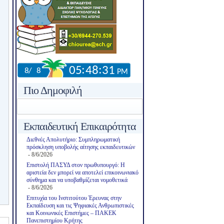
Πιο Δημοφιλή
Εκπαιδευτική Επικαιρότητα
Διεθνές Απολυτήριο: Συμπληρωματική
πρόσκληση υποβολής αίτησης εκπαιδευτικών
- 8/6/2026
Επιστολή ΠΑΣΥΔ στον πρωθυπουργό: Η
αριστεία δεν μπορεί να αποτελεί επικοινωνιακό
σύνθημα και να υποβαθμίζεται νομοθετικά
- 8/6/2026
Επιτυχία του Ινστιτούτου Έρευνας στην
Εκπαίδευση και τις Ψηφιακές Ανθρωπιστικές
και Κοινωνικές Επιστήμες – ΠΑΚΕΚ
Πανεπιστημίου Κρήτης