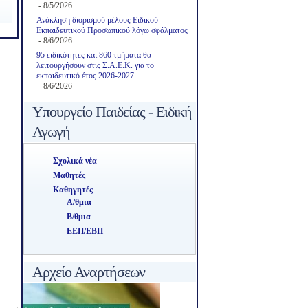
- 8/5/2026
Ανάκληση διορισμού μέλους Ειδικού
Εκπαιδευτικού Προσωπικού λόγω σφάλματος
- 8/6/2026
95 ειδικότητες και 860 τμήματα θα
λειτουργήσουν στις Σ.Α.Ε.Κ. για το
εκπαιδευτικό έτος 2026-2027
- 8/6/2026
Υπουργείο Παιδείας - Ειδική
Αγωγή
Σχολικά νέα
Μαθητές
Καθηγητές
Α/θμια
Β/θμια
ΕΕΠ/ΕΒΠ
Αρχείο Αναρτήσεων