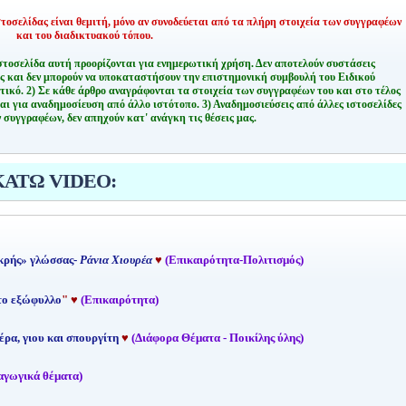
οσελίδας είναι θεμιτή,
μόνο αν συνοδεύεται από τα πλήρη στοιχεία των συγγραφέων
και του διαδικτυακού τόπου.
στοσελίδα αυτή προορίζονται για ενημερωτική χρήση. Δεν αποτελούν συστάσεις
ης και δεν μπορούν να υποκαταστήσουν την επιστημονική συμβουλή του Ειδικού
τικό.
2) Σε κάθε άρθρο αναγράφονται τα στοιχεία των συγγραφέων του και στο τέλος
αι για αναδημοσίευση από άλλο ιστότοπο.
3) Αναδημοσιεύσεις από άλλες ιστοσελίδες
 συγγραφέων, δεν απηχούν κατ' ανάγκη τις θέσεις μας.
ΚΑΤΩ VIDEO:
κρής» γλώσσας-
Ράνια Χιουρέα
♥
(Επικαιρότητα-Πολιτισμός)
 το εξώφυλλο
"
♥
(Επικαιρότητα)
έρα, γιου και σπουργίτη
♥
(Διάφορα Θέματα - Ποικίλης ύλης)
αγωγικά θέματα)