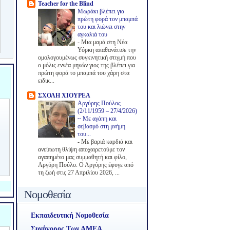
Teacher for the Blind
Μωράκι βλέπει για
πρώτη φορά τον μπαμπά
του και λιώνει στην
αγκαλιά του
-
Μια μαμά στη Νέα
Υόρκη απαθανάτισε την
ομολογουμένως συγκινητική στιγμή που
ο μόλις εννέα μηνών γιος της βλέπει για
πρώτη φορά το μπαμπά του χάρη στα
ειδικ...
ΣΧΟΛΗ ΧΙΟΥΡΕΑ
Αργύρης Πούλος
(2/11/1959 – 27/4/2026)
~ Με αγάπη και
σεβασμό στη μνήμη
του...
-
Με βαριά καρδιά και
ανείπωτη θλίψη αποχαιρετούμε τον
αγαπημένο μας συμμαθητή και φίλο,
Αργύρη Πούλο. Ο Αργύρης έφυγε από
τη ζωή στις 27 Απριλίου 2026, ...
Νομοθεσία
Εκπαιδευτική Νομοθεσία
Συνήγορος Των ΑΜΕΑ