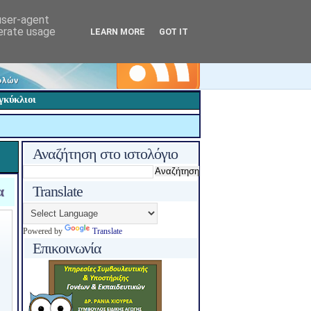
 user-agent
nerate usage
LEARN MORE
GOT IT
γκύκλιοι
Αναζήτηση στο ιστολόγιο
α
Translate
Powered by
Translate
Επικοινωνία