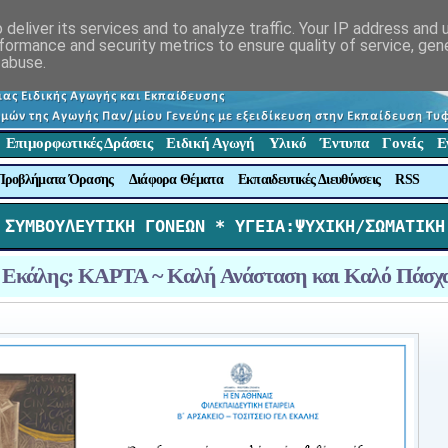
deliver its services and to analyze traffic. Your IP address and
formance and security metrics to ensure quality of service, ge
 abuse.
Επιμορφωτικές Δράσεις
Ειδική Αγωγή
Υλικό
Έντυπα
Γονείς
Ε
Προβλήματα Όρασης
Διάφορα Θέματα
Εκπαιδευτικές Διευθύνσεις
RSS
 ΣΥΜΒΟΥΛΕΥΤΙΚΗ ΓΟΝΕΩΝ *
 ΥΓΕΙΑ:ΨΥΧΙΚΗ/ΣΩΜΑΤΙΚΗ
ιο Εκάλης: ΚΑΡΤΑ ~ Καλή Ανάσταση και Καλό Πάσχ