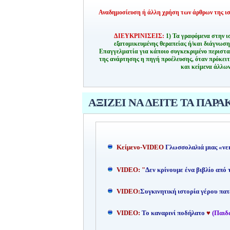
Αναδημοσίευση ή άλλη χρήση των άρθρων της ιστ
ΔΙΕΥΚΡΙΝΙΣΕΙΣ:
1) Τα γραφόμενα στην ι
εξατομικευμένης θεραπείας ή/και διάγνωσ
Επαγγελματία για κάποιο συγκεκριμένο περιστα
της ανάρτησης η πηγή προέλευσης, όταν πρόκειτ
και κείμενα άλλων
ΑΞΙΖΕΙ ΝΑ ΔΕΙΤΕ ΤΑ ΠΑΡΑ
Kείμενο-
VIDEO
Γλωσσολαλιά μιας «νε
VIDEO: "
Δεν κρίνουμε ένα βιβλίο από
VIDEO:
Συγκινητική ιστορία γέρου πατ
VIDEO:
Το καναρινί ποδήλατο
♥
(Παιδ