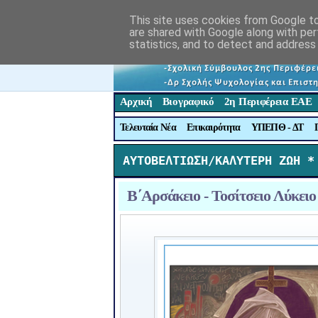
This site uses cookies from Google to 
are shared with Google along with per
statistics, and to detect and address
Αρχική
Βιογραφικό
2η Περιφέρεια ΕΑΕ
Τελευταία Νέα
Επικαιρότητα
ΥΠΕΠΘ - ΔΤ
ΑΥΤΟΒΕΛΤΙΩΣΗ/ΚΑΛΥΤΕΡΗ ΖΩΗ *
Β΄Αρσάκειο - Τοσίτσειο Λύκε