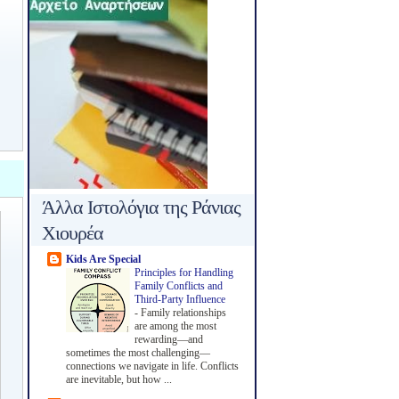
Άλλα Ιστολόγια της Ράνιας
Χιουρέα
Kids Are Special
Principles for Handling
Family Conflicts and
Third-Party Influence
-
Family relationships
are among the most
rewarding—and
sometimes the most challenging—
connections we navigate in life. Conflicts
are inevitable, but how ...