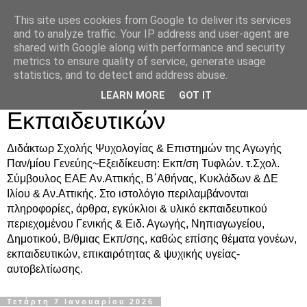
This site uses cookies from Google to deliver its services
Δρ. Ράνια Χιουρέα-
and to analyze traffic. Your IP address and user-agent are
shared with Google along with performance and security
Συμβουλευτική &
metrics to ensure quality of service, generate usage
statistics, and to detect and address abuse.
Υποστήριξη Γονέων &
LEARN MORE
GOT IT
Εκπαιδευτικών
Διδάκτωρ Σχολής Ψυχολογίας & Επιστημών της Αγωγής
Παν/μίου Γενεύης~Εξειδίκευση: Εκπ/ση Τυφλών. τ.Σχολ.
Σύμβουλος ΕΑΕ Αν.Αττικής, Β΄Αθήνας, Κυκλάδων & ΔΕ
Ιλίου & Αν.Αττικής. Στο ιστολόγιο περιλαμβάνονται
πληροφορίες, άρθρα, εγκύκλιοι & υλικό εκπαιδευτικού
περιεχομένου Γενικής & Ειδ. Αγωγής, Νηπιαγωγείου,
Δημοτικού, Β/θμιας Εκπ/σης, καθώς επίσης θέματα γονέων,
εκπαιδευτικών, επικαιρότητας & ψυχικής υγείας-
αυτοβελτίωσης.
Τετάρτη 7 Ιανουαρίου 2026