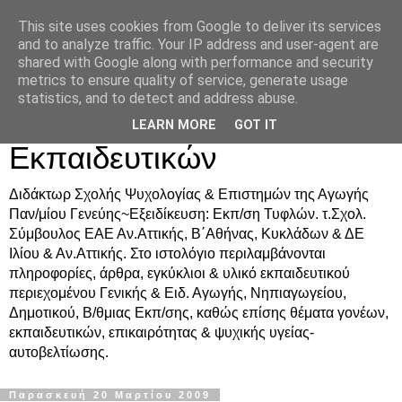
This site uses cookies from Google to deliver its services
Δρ. Ράνια Χιουρέα-
and to analyze traffic. Your IP address and user-agent are
shared with Google along with performance and security
Συμβουλευτική &
metrics to ensure quality of service, generate usage
statistics, and to detect and address abuse.
Υποστήριξη Γονέων &
LEARN MORE
GOT IT
Εκπαιδευτικών
Διδάκτωρ Σχολής Ψυχολογίας & Επιστημών της Αγωγής
Παν/μίου Γενεύης~Εξειδίκευση: Εκπ/ση Τυφλών. τ.Σχολ.
Σύμβουλος ΕΑΕ Αν.Αττικής, Β΄Αθήνας, Κυκλάδων & ΔΕ
Ιλίου & Αν.Αττικής. Στο ιστολόγιο περιλαμβάνονται
πληροφορίες, άρθρα, εγκύκλιοι & υλικό εκπαιδευτικού
περιεχομένου Γενικής & Ειδ. Αγωγής, Νηπιαγωγείου,
Δημοτικού, Β/θμιας Εκπ/σης, καθώς επίσης θέματα γονέων,
εκπαιδευτικών, επικαιρότητας & ψυχικής υγείας-
αυτοβελτίωσης.
Παρασκευή 20 Μαρτίου 2009