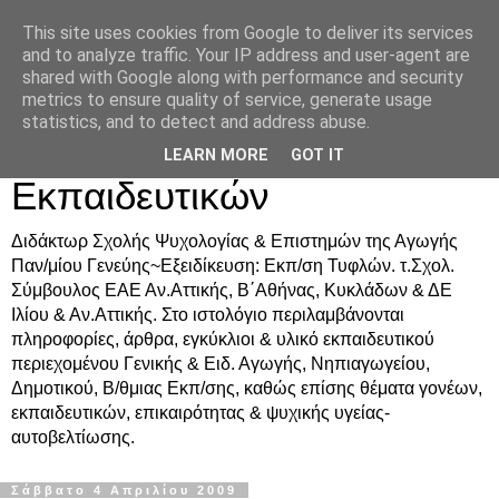
This site uses cookies from Google to deliver its services
Δρ. Ράνια Χιουρέα-
and to analyze traffic. Your IP address and user-agent are
shared with Google along with performance and security
Συμβουλευτική &
metrics to ensure quality of service, generate usage
statistics, and to detect and address abuse.
Υποστήριξη Γονέων &
LEARN MORE
GOT IT
Εκπαιδευτικών
Διδάκτωρ Σχολής Ψυχολογίας & Επιστημών της Αγωγής
Παν/μίου Γενεύης~Εξειδίκευση: Εκπ/ση Τυφλών. τ.Σχολ.
Σύμβουλος ΕΑΕ Αν.Αττικής, Β΄Αθήνας, Κυκλάδων & ΔΕ
Ιλίου & Αν.Αττικής. Στο ιστολόγιο περιλαμβάνονται
πληροφορίες, άρθρα, εγκύκλιοι & υλικό εκπαιδευτικού
περιεχομένου Γενικής & Ειδ. Αγωγής, Νηπιαγωγείου,
Δημοτικού, Β/θμιας Εκπ/σης, καθώς επίσης θέματα γονέων,
εκπαιδευτικών, επικαιρότητας & ψυχικής υγείας-
αυτοβελτίωσης.
Σάββατο 4 Απριλίου 2009