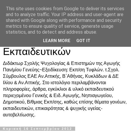
This site uses cookies from Google to deliver its services
Δρ. Ράνια Χιουρέα-
and to analyze traffic. Your IP address and user-agent are
shared with Google along with performance and security
Συμβουλευτική &
metrics to ensure quality of service, generate usage
statistics, and to detect and address abuse.
Υποστήριξη Γονέων &
LEARN MORE
GOT IT
Εκπαιδευτικών
Διδάκτωρ Σχολής Ψυχολογίας & Επιστημών της Αγωγής
Παν/μίου Γενεύης~Εξειδίκευση: Εκπ/ση Τυφλών. τ.Σχολ.
Σύμβουλος ΕΑΕ Αν.Αττικής, Β΄Αθήνας, Κυκλάδων & ΔΕ
Ιλίου & Αν.Αττικής. Στο ιστολόγιο περιλαμβάνονται
πληροφορίες, άρθρα, εγκύκλιοι & υλικό εκπαιδευτικού
περιεχομένου Γενικής & Ειδ. Αγωγής, Νηπιαγωγείου,
Δημοτικού, Β/θμιας Εκπ/σης, καθώς επίσης θέματα γονέων,
εκπαιδευτικών, επικαιρότητας & ψυχικής υγείας-
αυτοβελτίωσης.
Κυριακή 16 Σεπτεμβρίου 2012