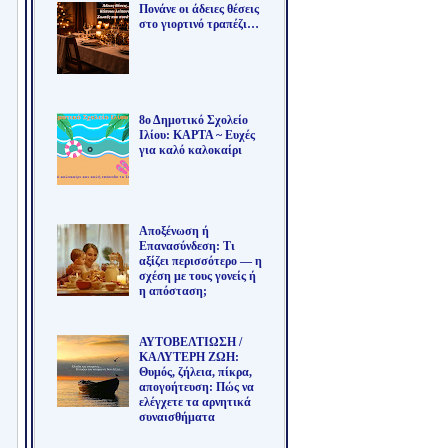
Πονάνε οι άδειες θέσεις
στο γιορτινό τραπέζι…
8ο Δημοτικό Σχολείο
Ιλίου: ΚΑΡΤΑ ~ Ευχές
για καλό καλοκαίρι
Αποξένωση ή
Επανασύνδεση: Τι
αξίζει περισσότερο — η
σχέση με τους γονείς ή
η απόσταση;
ΑΥΤΟΒΕΛΤΙΩΣΗ /
ΚΑΛΥΤΕΡΗ ΖΩΗ:
Θυμός, ζήλεια, πίκρα,
απογοήτευση: Πώς να
ελέγχετε τα αρνητικά
συναισθήματα