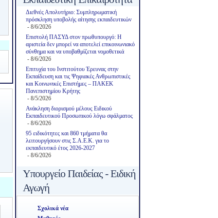
Διεθνές Απολυτήριο: Συμπληρωματική
πρόσκληση υποβολής αίτησης εκπαιδευτικών
- 8/6/2026
Επιστολή ΠΑΣΥΔ στον πρωθυπουργό: Η
αριστεία δεν μπορεί να αποτελεί επικοινωνιακό
σύνθημα και να υποβαθμίζεται νομοθετικά
- 8/6/2026
Επιτυχία του Ινστιτούτου Έρευνας στην
Εκπαίδευση και τις Ψηφιακές Ανθρωπιστικές
και Κοινωνικές Επιστήμες – ΠΑΚΕΚ
Πανεπιστημίου Κρήτης
- 8/5/2026
Ανάκληση διορισμού μέλους Ειδικού
Εκπαιδευτικού Προσωπικού λόγω σφάλματος
- 8/6/2026
95 ειδικότητες και 860 τμήματα θα
λειτουργήσουν στις Σ.Α.Ε.Κ. για το
εκπαιδευτικό έτος 2026-2027
- 8/6/2026
Υπουργείο Παιδείας - Ειδική
Αγωγή
Σχολικά νέα