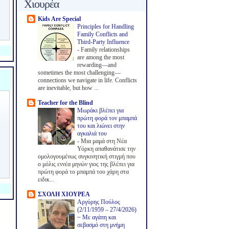
Χιουρέα
Kids Are Special
Principles for Handling
Family Conflicts and
Third-Party Influence
-
Family relationships
are among the most
rewarding—and
sometimes the most challenging—
connections we navigate in life. Conflicts
are inevitable, but how ...
Teacher for the Blind
Μωράκι βλέπει για
πρώτη φορά τον μπαμπά
του και λιώνει στην
αγκαλιά του
-
Μια μαμά στη Νέα
Υόρκη απαθανάτισε την
ομολογουμένως συγκινητική στιγμή που
ο μόλις εννέα μηνών γιος της βλέπει για
πρώτη φορά το μπαμπά του χάρη στα
ειδικ...
ΣΧΟΛΗ ΧΙΟΥΡΕΑ
Αργύρης Πούλος
(2/11/1959 – 27/4/2026)
~ Με αγάπη και
σεβασμό στη μνήμη