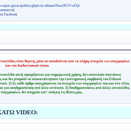
s-topos-gia-ta-ipethria-glipta-tis-athinas/#ixzz3fCtVwEQr
Commercial
 on Facebook
οσελίδας είναι θεμιτή,
μόνο αν συνοδεύεται από τα πλήρη στοιχεία των συγγραφέων
και του διαδικτυακού τόπου.
στοσελίδα αυτή προορίζονται για ενημερωτική χρήση. Δεν αποτελούν συστάσεις
ης και δεν μπορούν να υποκαταστήσουν την επιστημονική συμβουλή του Ειδικού
τικό.
2) Σε κάθε άρθρο αναγράφονται τα στοιχεία των συγγραφέων του και στο τέλος
αι για αναδημοσίευση από άλλο ιστότοπο.
3) Αναδημοσιεύσεις από άλλες ιστοσελίδες
 συγγραφέων, δεν απηχούν κατ' ανάγκη τις θέσεις μας.
ΚΑΤΩ VIDEO: