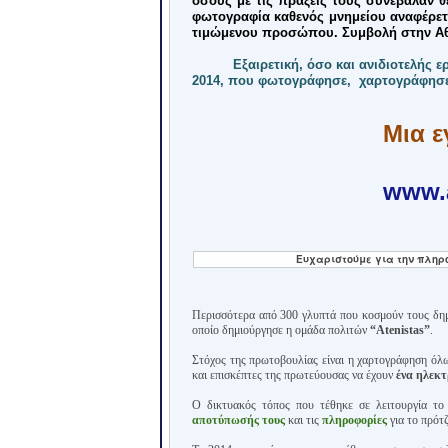
όσους με τις πράξεις τους συνέβαλαν θ
φωτογραφία καθενός μνημείου αναφέρετα
τιμώμενου προσώπου. Συμβολή στην Α
Εξαιρετική
, όσο και
ανιδιοτελής ε
2014, που φωτογράφησε,
χαρτογράφησε
Μια ε
www.
Ευχαριστούμε
για την πλη
Περισσότερα από 300 γλυπτά που κοσμούν τους δη
οποίο δημιούργησε η ομάδα πολιτών
“Atenistas”
.
Στόχος της πρωτοβουλίας είναι η χαρτογράφηση όλ
και επισκέπτες της πρωτεύουσας να έχουν
ένα ηλεκτ
Ο δικτυακός τόπος που τέθηκε σε λειτουργία το
αποτύπωσής τους
και τις
πληροφορίες
για το πρότ