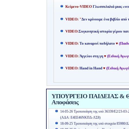
Kείμενο-
VIDEO
Γλωσσολαλιά μιας «νε
VIDEO: "
Δεν κρίνουμε ένα βιβλίο από
VIDEO:
Συγκινητική ιστορία γέρου πατ
VIDEO:
Το καναρινί ποδήλατο
♥
(Παιδ
VIDEO:
Άγγελοι στη γη
♥
(Ειδική Αγωγ
VIDEO:
Hand in Hand
♥
(Ειδική Αγωγή
ΥΠΟΥΡΓΕΙΟ ΠΑΙΔΕΙΑΣ & ΘΡ
Αποφάσεις
14-05-26 Τροποποίηση της υπό 36339/Ε2/23-03-
(ΑΔΑ: Ε4ΕΕ46ΝΚΠΔ-ΛΣ8)
18-09-25 Τροποποίηση της υπό στοιχεία 85980/Δ