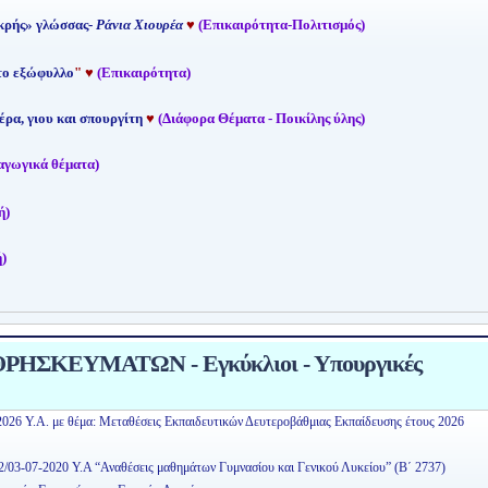
κρής» γλώσσας-
Ράνια Χιουρέα
♥
(Επικαιρότητα-Πολιτισμός)
 το εξώφυλλο
"
♥
(Επικαιρότητα)
έρα, γιου και σπουργίτη
♥
(Διάφορα Θέματα - Ποικίλης ύλης)
αγωγικά θέματα)
ή)
)
ΗΣΚΕΥΜΑΤΩΝ - Εγκύκλιοι - Υπουργικές
2026 Υ.Α. με θέμα: Μεταθέσεις Εκπαιδευτικών Δευτεροβάθμιας Εκπαίδευσης έτους 2026
2/03-07-2020 Υ.Α “Αναθέσεις μαθημάτων Γυμνασίου και Γενικού Λυκείου” (Β΄ 2737)