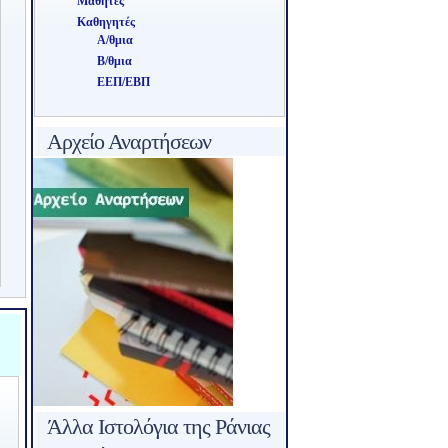
Μαθητές
Καθηγητές
Α/θμια
Β/θμια
ΕΕΠ/ΕΒΠ
Αρχείο Αναρτήσεων
Άλλα Ιστολόγια της Ράνιας