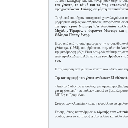
Το 2014 καταγράφηκαν και «ανέβηκαν» στην ιστοσε
του γλύπτη, το υλικό και το έτος κατασκευή
πραγματεύονται. Επίσης, σε χάρτη αποτυπώνετα
Τα γλυπτά που έχουν καταγραφεί χρονολογούνται απ
μαρμάρινες στήλες και ανδριάντες. Αναφέρονται σε σ
Τα έργα έχουν δημιουργήσει σπουδαίοι καλλι
Μιχάλης Τόμπρος, ο Φερνάντο Μποτέρο και η
Θόδωρος Παπαγιάννης.
Πέρα από από τα διάσημα έργα, στην ιστοσελίδα ανα
γλύπτης» (1988)
, που βρίσκεται στην πλατεία Απο
της μια άμορφη μάζα. Είναι ο τυφλός γλύπτης τη στι
από την Ακαδημία Αθηνών και τον Πρόεδρο της 
του.
Η ταξινόμηση των γλυπτών γίνεται ανά υλικό, ανά πε
Την καταγραφή των γλυπτών έκαναν 25 εθελοντές
«Από το διαδίκτυο απουσίαζε μια άμεσα προσβάσιμη 
για τη γλυπτική των πόλεων μπορεί να βρει πληροφορ
ΜΠΕ η κ. Γραμμένου.
Στόχος των «Atenistas» είναι η ιστοσελίδα να εμπλου
Επίσης, όπως υπογράμμισε ο
ιδρυτής των «Ateni
ομάδας είναι να καταγράψει στο μέλλον και άλλα στοι