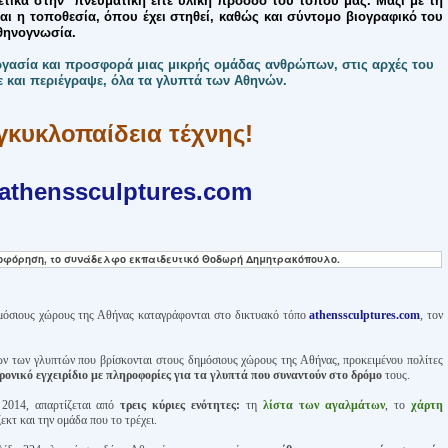
ετικά στην πνευματική είτε υλική πρόοδο του τόπου μας. Μαζί με τη
ι η τοποθεσία, όπου έχει στηθεί, καθώς και σύντομο βιογραφικό του
θηνογνωσία.
ργασία
και προσφορά
μιας
μικρής ομάδας ανθρώπων, στις αρχές του
 και περιέγραψε, όλα τα γλυπτά των Αθηνών.
γκυκλοπαίδεια τέχνης!
athenssculptures.com
ροφόρηση,
το συνάδελφο εκπαιδευτικό Θοδωρή Δημητρακόπουλο.
μόσιους χώρους της Αθήνας καταγράφονται στο δικτυακό τόπο
athenssculptures.com
, τον
ων των γλυπτών που βρίσκονται στους δημόσιους χώρους της Αθήνας, προκειμένου πολίτες
ρονικό εγχειρίδιο με πληροφορίες για τα γλυπτά που συναντούν στο δρόμο
τους.
 2014, απαρτίζεται από
τρεις κύριες ενότητες:
τη
λίστα των αγαλμάτων
, το
χάρτη
ζεκτ και την ομάδα που το τρέχει.