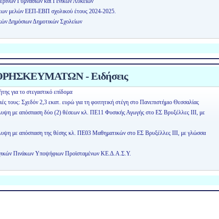
ερινών Γυμνασίων και Γενικών Λυκείων
εων μελών ΕΕΠ-ΕΒΠ σχολικού έτους 2024-2025.
κών Δημόσιων Δημοτικών Σχολείων
ΡΗΣΚΕΥΜΑΤΩΝ - Ειδήσεις
της για το στεγαστικό επίδομα
ειές τους: Σχεδόν 2,3 εκατ. ευρώ για τη φοιτητική στέγη στο Πανεπιστήμιο Θεσσαλίας
λυψη με απόσπαση δύο (2) θέσεων κλ. ΠΕ11 Φυσικής Αγωγής στο ΕΣ Βρυξέλλες ΙΙΙ, με
άλυψη με απόσπαση της θέσης κλ. ΠΕ03 Μαθηματικών στο ΕΣ Βρυξέλλες ΙΙΙ, με γλώσσα
ογικών Πινάκων Υποψήφιων Προϊσταμένων ΚΕ.Δ.Α.Σ.Υ.