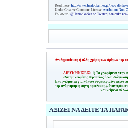
Read more:
http://www.haniotika-nea.gr/neos-diktiako
Under Creative Commons License:
Attribution Non-
Follow us:
@HaniotikaNea on Twitter
|
haniotika.nea
Αναδημοσίευση ή άλλη χρήση των άρθρων της ιστ
ΔΙΕΥΚΡΙΝΙΣΕΙΣ:
1) Τα γραφόμενα στην ι
εξατομικευμένης θεραπείας ή/και διάγνωσ
Επαγγελματία για κάποιο συγκεκριμένο περιστα
της ανάρτησης η πηγή προέλευσης, όταν πρόκειτ
και κείμενα άλλων
ΑΞΙΖΕΙ ΝΑ ΔΕΙΤΕ ΤΑ ΠΑΡΑ