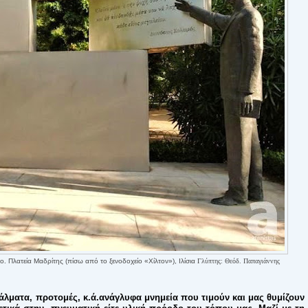
κο.
Πλατεία Μαδρίτης (πίσω από το ξενοδοχείο «Χίλτον»), Ιλίσια
Γλύπτης: Θεόδ. Παπαγιάννης
λματα, προτομές, κ.ά.ανάγλυφα μνημεία που τιμούν και μας θυμίζουν