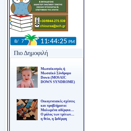
Πιο Δημοφιλή
Μωσαϊκισμός ή
Μωσαϊκό Σύνδρομο
Down (MOSAIC
DOWN SYNDROME)
Οικογενειακές σχέσεις
και προβλήματα:
Μαλωμένα αδέρφια…
Ο ρόλος των τρίτων…
η θεία, η ξαδέρφη