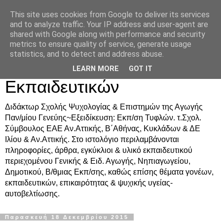
This site uses cookies from Google to deliver its services
Δρ. Ράνια Χιουρέα-
and to analyze traffic. Your IP address and user-agent are
shared with Google along with performance and security
Συμβουλευτική &
metrics to ensure quality of service, generate usage
statistics, and to detect and address abuse.
Υποστήριξη Γονέων &
LEARN MORE
GOT IT
Εκπαιδευτικών
Διδάκτωρ Σχολής Ψυχολογίας & Επιστημών της Αγωγής
Παν/μίου Γενεύης~Εξειδίκευση: Εκπ/ση Τυφλών. τ.Σχολ.
Σύμβουλος ΕΑΕ Αν.Αττικής, Β΄Αθήνας, Κυκλάδων & ΔΕ
Ιλίου & Αν.Αττικής. Στο ιστολόγιο περιλαμβάνονται
πληροφορίες, άρθρα, εγκύκλιοι & υλικό εκπαιδευτικού
περιεχομένου Γενικής & Ειδ. Αγωγής, Νηπιαγωγείου,
Δημοτικού, Β/θμιας Εκπ/σης, καθώς επίσης θέματα γονέων,
εκπαιδευτικών, επικαιρότητας & ψυχικής υγείας-
αυτοβελτίωσης.
Παρασκευή 18 Δεκεμβρίου 2015