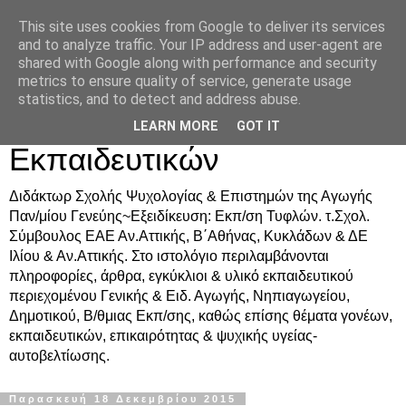
This site uses cookies from Google to deliver its services
Δρ. Ράνια Χιουρέα-
and to analyze traffic. Your IP address and user-agent are
shared with Google along with performance and security
Συμβουλευτική &
metrics to ensure quality of service, generate usage
statistics, and to detect and address abuse.
Υποστήριξη Γονέων &
LEARN MORE
GOT IT
Εκπαιδευτικών
Διδάκτωρ Σχολής Ψυχολογίας & Επιστημών της Αγωγής
Παν/μίου Γενεύης~Εξειδίκευση: Εκπ/ση Τυφλών. τ.Σχολ.
Σύμβουλος ΕΑΕ Αν.Αττικής, Β΄Αθήνας, Κυκλάδων & ΔΕ
Ιλίου & Αν.Αττικής. Στο ιστολόγιο περιλαμβάνονται
πληροφορίες, άρθρα, εγκύκλιοι & υλικό εκπαιδευτικού
περιεχομένου Γενικής & Ειδ. Αγωγής, Νηπιαγωγείου,
Δημοτικού, Β/θμιας Εκπ/σης, καθώς επίσης θέματα γονέων,
εκπαιδευτικών, επικαιρότητας & ψυχικής υγείας-
αυτοβελτίωσης.
Παρασκευή 18 Δεκεμβρίου 2015