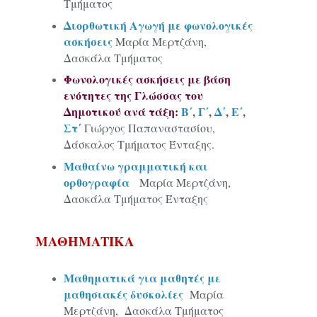
Τμήματος
Διορθωτική Αγωγή με φωνολογικές
ασκήσεις
Μαρία Μερτζάνη,
Δασκάλα Τμήματος
Φωνολογικές ασκήσεις με βάση
ενότητες της Γλώσσας του
Δημοτικού ανά τάξη:
Β΄
,
Γ΄
,
Δ΄
,
Ε΄
,
Στ΄
Γιώργος Παπαναστασίου,
Δάσκαλος Τμήματος Ένταξης.
Μαθαίνω γραμματική και
ορθογραφία
Μαρία Μερτζάνη,
Δασκάλα Τμήματος Ένταξης
ΜΑΘΗΜΑΤΙΚΑ
Μαθηματικά για μαθητές με
μαθησιακές δυσκολίες
Μαρία
Μερτζάνη,
Δασκάλα Τμήματος