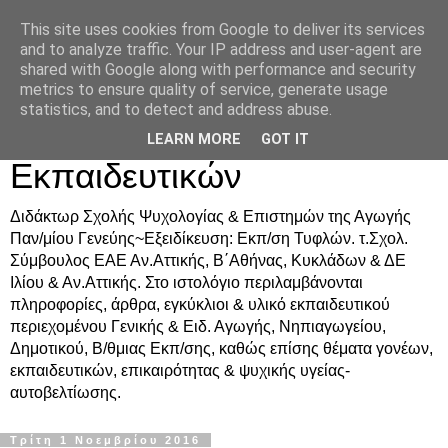
This site uses cookies from Google to deliver its services
Δρ. Ράνια Χιουρέα-
and to analyze traffic. Your IP address and user-agent are
shared with Google along with performance and security
Συμβουλευτική &
metrics to ensure quality of service, generate usage
statistics, and to detect and address abuse.
Υποστήριξη Γονέων &
LEARN MORE
GOT IT
Εκπαιδευτικών
Διδάκτωρ Σχολής Ψυχολογίας & Επιστημών της Αγωγής
Παν/μίου Γενεύης~Εξειδίκευση: Εκπ/ση Τυφλών. τ.Σχολ.
Σύμβουλος ΕΑΕ Αν.Αττικής, Β΄Αθήνας, Κυκλάδων & ΔΕ
Ιλίου & Αν.Αττικής. Στο ιστολόγιο περιλαμβάνονται
πληροφορίες, άρθρα, εγκύκλιοι & υλικό εκπαιδευτικού
περιεχομένου Γενικής & Ειδ. Αγωγής, Νηπιαγωγείου,
Δημοτικού, Β/θμιας Εκπ/σης, καθώς επίσης θέματα γονέων,
εκπαιδευτικών, επικαιρότητας & ψυχικής υγείας-
αυτοβελτίωσης.
Τρίτη 1 Νοεμβρίου 2016