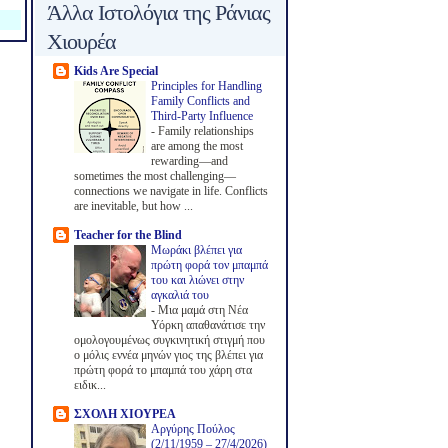
Άλλα Ιστολόγια της Ράνιας
Χιουρέα
Kids Are Special
Principles for Handling
Family Conflicts and
Third-Party Influence
-
Family relationships
are among the most
rewarding—and
sometimes the most challenging—
connections we navigate in life. Conflicts
are inevitable, but how ...
Teacher for the Blind
Μωράκι βλέπει για
πρώτη φορά τον μπαμπά
του και λιώνει στην
αγκαλιά του
-
Μια μαμά στη Νέα
Υόρκη απαθανάτισε την
ομολογουμένως συγκινητική στιγμή που
ο μόλις εννέα μηνών γιος της βλέπει για
πρώτη φορά το μπαμπά του χάρη στα
ειδικ...
ΣΧΟΛΗ ΧΙΟΥΡΕΑ
Αργύρης Πούλος
(2/11/1959 – 27/4/2026)