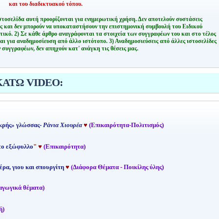
και του διαδικτυακού τόπου.
στοσελίδα αυτή προορίζονται για ενημερωτική χρήση. Δεν αποτελούν συστάσεις
ης και δεν μπορούν να υποκαταστήσουν την επιστημονική συμβουλή του Ειδικού
τικό.
2) Σε κάθε άρθρο αναγράφονται τα στοιχεία των συγγραφέων του και στο τέλος
αι για αναδημοσίευση από άλλο ιστότοπο.
3) Αναδημοσιεύσεις από άλλες ιστοσελίδες
 συγγραφέων, δεν απηχούν κατ' ανάγκη τις θέσεις μας.
ΚΑΤΩ VIDEO:
κρής» γλώσσας-
Ράνια Χιουρέα
♥
(Επικαιρότητα-Πολιτισμός)
 το εξώφυλλο
"
♥
(Επικαιρότητα)
έρα, γιου και σπουργίτη
♥
(Διάφορα Θέματα - Ποικίλης ύλης)
αγωγικά θέματα)
ή)