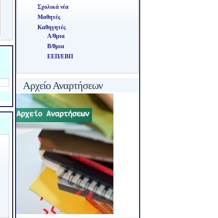
Σχολικά νέα
Μαθητές
Καθηγητές
Α/θμια
Β/θμια
ΕΕΠ/ΕΒΠ
Αρχείο Αναρτήσεων