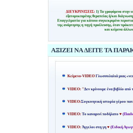
ΔΙΕΥΚΡΙΝΙΣΕΙΣ:
1) Τα γραφόμενα στην ι
εξατομικευμένης θεραπείας ή/και διάγνωσ
Επαγγελματία για κάποιο συγκεκριμένο περιστα
της ανάρτησης η πηγή προέλευσης, όταν πρόκειτ
και κείμενα άλλων
ΑΞΙΖΕΙ ΝΑ ΔΕΙΤΕ ΤΑ ΠΑΡΑ
Kείμενο-
VIDEO
Γλωσσολαλιά μιας «νε
VIDEO: "
Δεν κρίνουμε ένα βιβλίο από
VIDEO:
Συγκινητική ιστορία γέρου πατ
VIDEO:
Το καναρινί ποδήλατο
♥
(Παιδ
VIDEO:
Άγγελοι στη γη
♥
(Ειδική Αγωγ