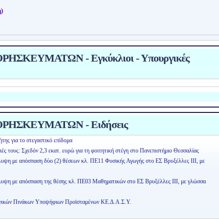
)
ΗΣΚΕΥΜΑΤΩΝ - Εγκύκλιοι - Υπουργικές
ΡΗΣΚΕΥΜΑΤΩΝ - Ειδήσεις
της για το στεγαστικό επίδομα
ειές τους: Σχεδόν 2,3 εκατ. ευρώ για τη φοιτητική στέγη στο Πανεπιστήμιο Θεσσαλίας
λυψη με απόσπαση δύο (2) θέσεων κλ. ΠΕ11 Φυσικής Αγωγής στο ΕΣ Βρυξέλλες ΙΙΙ, με
άλυψη με απόσπαση της θέσης κλ. ΠΕ03 Μαθηματικών στο ΕΣ Βρυξέλλες ΙΙΙ, με γλώσσα
ογικών Πινάκων Υποψήφιων Προϊσταμένων ΚΕ.Δ.Α.Σ.Υ.