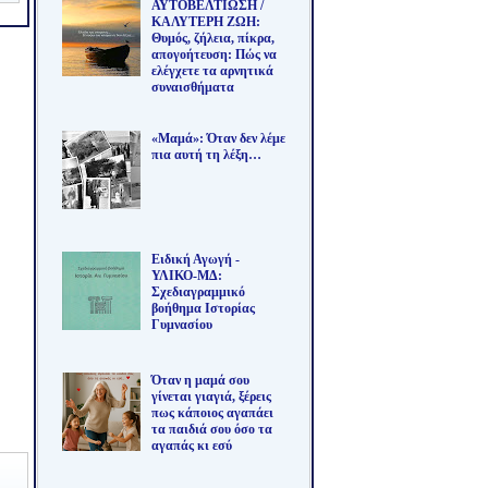
ΑΥΤΟΒΕΛΤΙΩΣΗ /
ΚΑΛΥΤΕΡΗ ΖΩΗ:
Θυμός, ζήλεια, πίκρα,
απογοήτευση: Πώς να
ελέγχετε τα αρνητικά
συναισθήματα
«Μαμά»: Όταν δεν λέμε
πια αυτή τη λέξη…
Ειδική Αγωγή -
ΥΛΙΚΟ-ΜΔ:
Σχεδιαγραμμικό
βοήθημα Ιστορίας
Γυμνασίου
Όταν η μαμά σου
γίνεται γιαγιά, ξέρεις
πως κάποιος αγαπάει
τα παιδιά σου όσο τα
αγαπάς κι εσύ