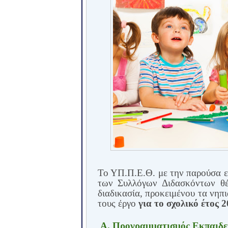
Το ΥΠ.Π.Ε.Θ. με την παρούσα ε
των Συλλόγων Διδασκόντων θέ
διαδικασία, προκειμένου τα νηπ
τους έργο
για το σχολικό έτος 
Α. Προγραμματισμός Εκπαιδε