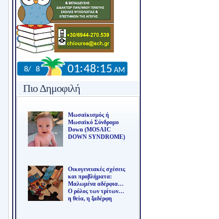
Πιο Δημοφιλή
Μωσαϊκισμός ή
Μωσαϊκό Σύνδρομο
Down (MOSAIC
DOWN SYNDROME)
Οικογενειακές σχέσεις
και προβλήματα:
Μαλωμένα αδέρφια…
Ο ρόλος των τρίτων…
η θεία, η ξαδέρφη