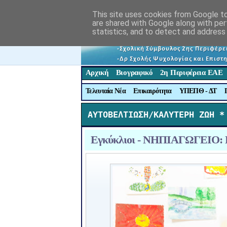
This site uses cookies from Google to 
are shared with Google along with per
statistics, and to detect and address
Αρχική
Βιογραφικό
2η Περιφέρεια ΕΑΕ
Τελευταία Νέα
Επικαιρότητα
ΥΠΕΠΘ - ΔΤ
ΑΥΤΟΒΕΛΤΙΩΣΗ/ΚΑΛΥΤΕΡΗ ΖΩΗ *
Εγκύκλιοι - ΝΗΠΙΑΓΩΓΕΙΟ: Π