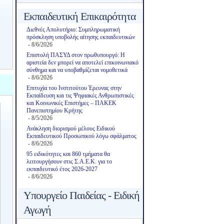
Εκπαιδευτική Επικαιρότητα
Διεθνές Απολυτήριο: Συμπληρωματική
πρόσκληση υποβολής αίτησης εκπαιδευτικών
- 8/6/2026
Επιστολή ΠΑΣΥΔ στον πρωθυπουργό: Η
αριστεία δεν μπορεί να αποτελεί επικοινωνιακό
σύνθημα και να υποβαθμίζεται νομοθετικά
- 8/6/2026
Επιτυχία του Ινστιτούτου Έρευνας στην
Εκπαίδευση και τις Ψηφιακές Ανθρωπιστικές
και Κοινωνικές Επιστήμες – ΠΑΚΕΚ
Πανεπιστημίου Κρήτης
- 8/5/2026
Ανάκληση διορισμού μέλους Ειδικού
Εκπαιδευτικού Προσωπικού λόγω σφάλματος
- 8/6/2026
95 ειδικότητες και 860 τμήματα θα
λειτουργήσουν στις Σ.Α.Ε.Κ. για το
εκπαιδευτικό έτος 2026-2027
- 8/6/2026
Υπουργείο Παιδείας - Ειδική
Αγωγή