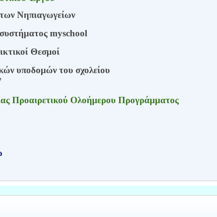
 των Νηπιαγωγείων
συστήματος myschool
ικτικοί Θεσμοί
ακών υποδομών του σχολείου
ν
ίας Προαιρετικού Ολοήμερου Προγράμματος
ώ