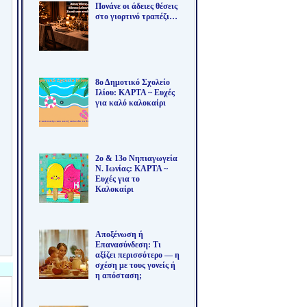
Πονάνε οι άδειες θέσεις
στο γιορτινό τραπέζι…
8ο Δημοτικό Σχολείο
Ιλίου: ΚΑΡΤΑ ~ Ευχές
για καλό καλοκαίρι
2ο & 13ο Νηπιαγωγεία
Ν. Ιωνίας: ΚΑΡΤΑ ~
Ευχές για το
Καλοκαίρι
Αποξένωση ή
Επανασύνδεση: Τι
αξίζει περισσότερο — η
σχέση με τους γονείς ή
η απόσταση;