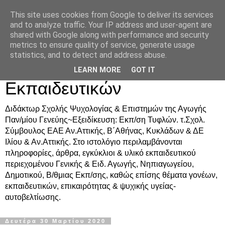
This site uses cookies from Google to deliver its services
Δρ. Ράνια Χιουρέα-
and to analyze traffic. Your IP address and user-agent are
shared with Google along with performance and security
Συμβουλευτική &
metrics to ensure quality of service, generate usage
statistics, and to detect and address abuse.
Υποστήριξη Γονέων &
LEARN MORE
GOT IT
Εκπαιδευτικών
Διδάκτωρ Σχολής Ψυχολογίας & Επιστημών της Αγωγής
Παν/μίου Γενεύης~Εξειδίκευση: Εκπ/ση Τυφλών. τ.Σχολ.
Σύμβουλος ΕΑΕ Αν.Αττικής, Β΄Αθήνας, Κυκλάδων & ΔΕ
Ιλίου & Αν.Αττικής. Στο ιστολόγιο περιλαμβάνονται
πληροφορίες, άρθρα, εγκύκλιοι & υλικό εκπαιδευτικού
περιεχομένου Γενικής & Ειδ. Αγωγής, Νηπιαγωγείου,
Δημοτικού, Β/θμιας Εκπ/σης, καθώς επίσης θέματα γονέων,
εκπαιδευτικών, επικαιρότητας & ψυχικής υγείας-
αυτοβελτίωσης.
Δευτέρα 30 Μαρτίου 2020