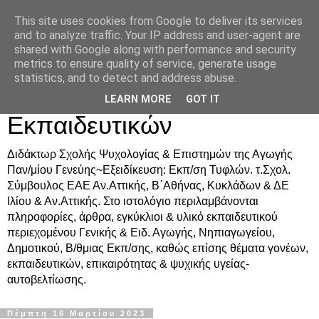
This site uses cookies from Google to deliver its services
Δρ. Ράνια Χιουρέα-
and to analyze traffic. Your IP address and user-agent are
shared with Google along with performance and security
Συμβουλευτική &
metrics to ensure quality of service, generate usage
statistics, and to detect and address abuse.
Υποστήριξη Γονέων &
LEARN MORE
GOT IT
Εκπαιδευτικών
Διδάκτωρ Σχολής Ψυχολογίας & Επιστημών της Αγωγής
Παν/μίου Γενεύης~Εξειδίκευση: Εκπ/ση Τυφλών. τ.Σχολ.
Σύμβουλος ΕΑΕ Αν.Αττικής, Β΄Αθήνας, Κυκλάδων & ΔΕ
Ιλίου & Αν.Αττικής. Στο ιστολόγιο περιλαμβάνονται
πληροφορίες, άρθρα, εγκύκλιοι & υλικό εκπαιδευτικού
περιεχομένου Γενικής & Ειδ. Αγωγής, Νηπιαγωγείου,
Δημοτικού, Β/θμιας Εκπ/σης, καθώς επίσης θέματα γονέων,
εκπαιδευτικών, επικαιρότητας & ψυχικής υγείας-
αυτοβελτίωσης.
Πέμπτη 16 Μαρτίου 2023