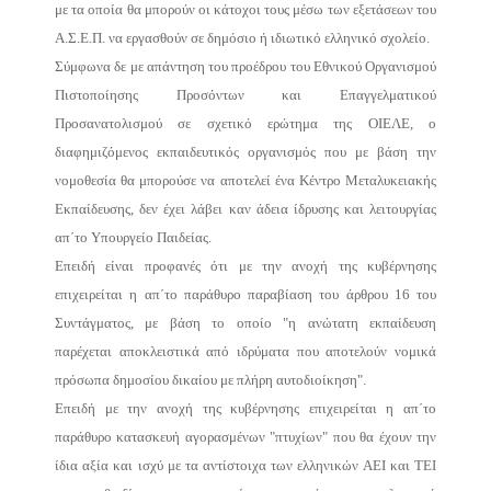
με τα οποία θα μπορούν οι κάτοχοι τους μέσω των εξετάσεων του
Α.Σ.Ε.Π. να εργασθούν σε δημόσιο ή ιδιωτικό ελληνικό σχολείο.
Σύμφωνα δε με απάντηση του προέδρου του Εθνικού Οργανισμού
Πιστοποίησης Προσόντων και Επαγγελματικού
Προσανατολισμού σε σχετικό ερώτημα της ΟΙΕΛΕ, ο
διαφημιζόμενος εκπαιδευτικός οργανισμός που με βάση την
νομοθεσία θα μπορούσε να αποτελεί ένα Κέντρο Μεταλυκειακής
Εκπαίδευσης, δεν έχει λάβει καν άδεια ίδρυσης και λειτουργίας
απ΄το Υπουργείο Παιδείας.
Επειδή είναι προφανές ότι με την ανοχή της κυβέρνησης
επιχειρείται η απ΄το παράθυρο παραβίαση του άρθρου 16 του
Συντάγματος, με βάση το οποίο "η ανώτατη εκπαίδευση
παρέχεται αποκλειστικά από ιδρύματα που αποτελούν νομικά
πρόσωπα δημοσίου δικαίου με πλήρη αυτοδιοίκηση".
Επειδή με την ανοχή της κυβέρνησης επιχειρείται η απ΄το
παράθυρο κατασκευή αγορασμένων "πτυχίων" που θα έχουν την
ίδια αξία και ισχύ με τα αντίστοιχα των ελληνικών ΑΕΙ και ΤΕΙ