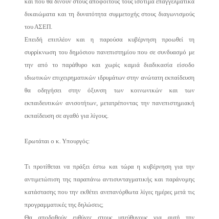
και που θα δίνουν στους αποφοίτους τους ισότιμα επαγγελματικά
δικαιώματα και τη δυνατότητα συμμετοχής στους διαγωνισμούς
του ΑΣΕΠ.
Επειδή επιπλέον και η παρούσα κυβέρνηση προωθεί τη
συρρίκνωση του δημόσιου πανεπιστημίου που σε συνδυασμό με
την από το παράθυρο και χωρίς καμιά διαδικασία είσοδο
ιδιωτικών επιχειρηματικών ιδρυμάτων στην ανώτατη εκπαίδευση
θα οδηγήσει στην όξυνση των κοινωνικών και των
εκπαιδευτικών ανισοτήτων, μετατρέποντας την πανεπιστημιακή
εκπαίδευση σε αγαθό για λίγους.
Ερωτάται ο κ. Υπουργός:
Τι προτίθεται να πράξει έστω και τώρα η κυβέρνηση για την
αντιμετώπιση της παραπάνω αντισυνταγματικής και παράνομης
κατάστασης που την εκθέτει ανεπανόρθωτα λίγες ημέρες μετά τις
προγραμματικές της δηλώσεις;
Θα αποδοθούν ευθύνες στους υπεύθυνους για αυτή την