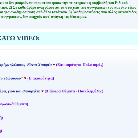
ης και δεν μπορούν να υποκαταστήσουν την επιστημονική συμβουλή του Ειδικού
τικό.
2) Σε κάθε άρθρο αναγράφονται τα στοιχεία των συγγραφέων του και στο τέλος
αι για αναδημοσίευση από άλλο ιστότοπο.
3) Αναδημοσιεύσεις από άλλες ιστοσελίδες
 συγγραφέων, δεν απηχούν κατ' ανάγκη τις θέσεις μας.
ΚΑΤΩ VIDEO:
κρής» γλώσσας-
Ράνια Χιουρέα
♥
(Επικαιρότητα-Πολιτισμός)
 το εξώφυλλο
"
♥
(Επικαιρότητα)
έρα, γιου και σπουργίτη
♥
(Διάφορα Θέματα - Ποικίλης ύλης)
αγωγικά θέματα)
ή)
)