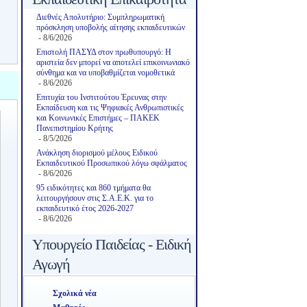
Διεθνές Απολυτήριο: Συμπληρωματική
πρόσκληση υποβολής αίτησης εκπαιδευτικών
- 8/6/2026
Επιστολή ΠΑΣΥΔ στον πρωθυπουργό: Η
αριστεία δεν μπορεί να αποτελεί επικοινωνιακό
σύνθημα και να υποβαθμίζεται νομοθετικά
- 8/6/2026
Επιτυχία του Ινστιτούτου Έρευνας στην
Εκπαίδευση και τις Ψηφιακές Ανθρωπιστικές
και Κοινωνικές Επιστήμες – ΠΑΚΕΚ
Πανεπιστημίου Κρήτης
- 8/5/2026
Ανάκληση διορισμού μέλους Ειδικού
Εκπαιδευτικού Προσωπικού λόγω σφάλματος
- 8/6/2026
95 ειδικότητες και 860 τμήματα θα
λειτουργήσουν στις Σ.Α.Ε.Κ. για το
εκπαιδευτικό έτος 2026-2027
- 8/6/2026
Υπουργείο Παιδείας - Ειδική
Αγωγή
Σχολικά νέα