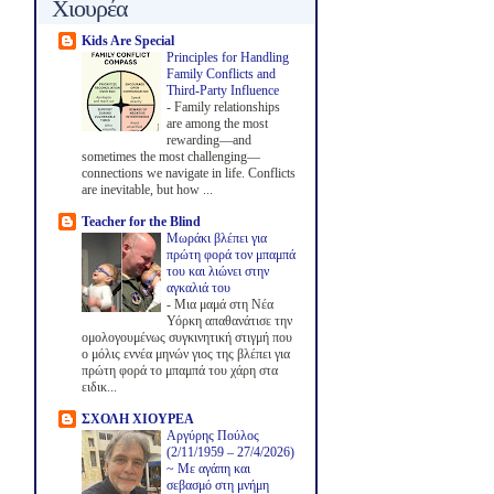
Χιουρέα
Kids Are Special
Principles for Handling
Family Conflicts and
Third-Party Influence
-
Family relationships
are among the most
rewarding—and
sometimes the most challenging—
connections we navigate in life. Conflicts
are inevitable, but how ...
Teacher for the Blind
Μωράκι βλέπει για
πρώτη φορά τον μπαμπά
του και λιώνει στην
αγκαλιά του
-
Μια μαμά στη Νέα
Υόρκη απαθανάτισε την
ομολογουμένως συγκινητική στιγμή που
ο μόλις εννέα μηνών γιος της βλέπει για
πρώτη φορά το μπαμπά του χάρη στα
ειδικ...
ΣΧΟΛΗ ΧΙΟΥΡΕΑ
Αργύρης Πούλος
(2/11/1959 – 27/4/2026)
~ Με αγάπη και
σεβασμό στη μνήμη