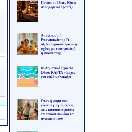
Πονάνε οι άδειες θέσεις
στο γιορτινό τραπέζι…
Αποξένωση ή
Επανασύνδεση: Τι
αξίζει περισσότερο — η
σχέση με τους γονείς ή
η απόσταση;
8ο Δημοτικό Σχολείο
Ιλίου: ΚΑΡΤΑ ~ Ευχές
για καλό καλοκαίρι
Όταν η μαμά σου
γίνεται γιαγιά, ξέρεις
πως κάποιος αγαπάει
τα παιδιά σου όσο τα
αγαπάς κι εσύ