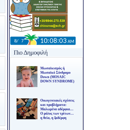
Πιο Δημοφιλή
Μωσαϊκισμός ή
Μωσαϊκό Σύνδρομο
Down (MOSAIC
DOWN SYNDROME)
Οικογενειακές σχέσεις
και προβλήματα:
Μαλωμένα αδέρφια…
Ο ρόλος των τρίτων…
η θεία, η ξαδέρφη