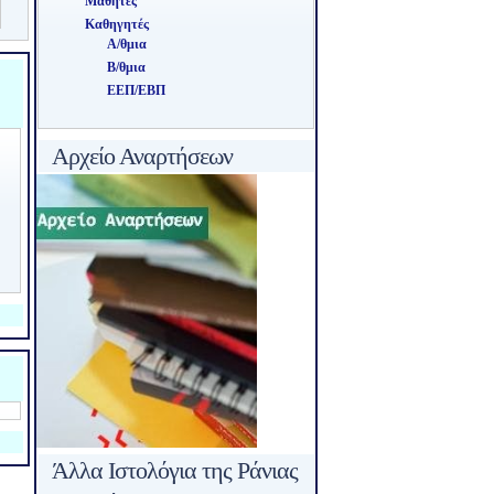
Μαθητές
Καθηγητές
Α/θμια
Β/θμια
ΕΕΠ/ΕΒΠ
Αρχείο Αναρτήσεων
Άλλα Ιστολόγια της Ράνιας