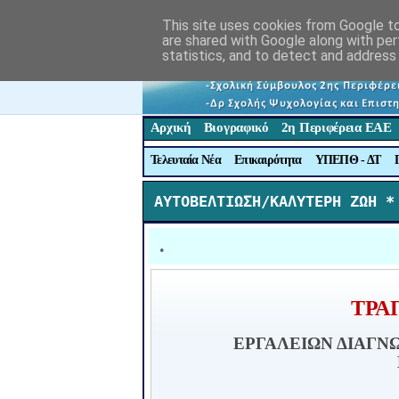
This site uses cookies from Google to 
are shared with Google along with per
statistics, and to detect and address
Αρχική
Βιογραφικό
2η Περιφέρεια ΕΑΕ
Τελευταία Νέα
Επικαιρότητα
ΥΠΕΠΘ - ΔΤ
ΑΥΤΟΒΕΛΤΙΩΣΗ/ΚΑΛΥΤΕΡΗ ΖΩΗ *
.
ΤΡΑΠ
ΕΡΓΑΛΕΙΩΝ ΔΙΑΓΝ