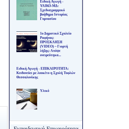
Ειδική Αγωγή -
ΥΛΙΚΟ-ΜΔ:
Σχεδιαγραμμικό
βοήθημα Ιστορίας
Γυμνασίου
1ο Δημοτικό Σχολείο
Ραφήνας:
ΠΡΟΣΚΛΗΣΗ
(VIDEO) ~ Γιορτή
λήξης: Απόψε
ονειρεύτηκα...
Ειδική Αγωγή - ΕΠΙΚΑΙΡΟΤΗΤΑ:
Κινδυνεύει με λουκέτο η Σχολή Τυφλών
Θεσσαλονίκης
Υλικό
Εκπαιδευτική Επικαιρότητα