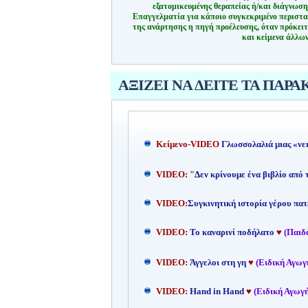
εξατομικευμένης θεραπείας ή/και διάγνωσ
Επαγγελματία για κάποιο συγκεκριμένο περιστα
της ανάρτησης η πηγή προέλευσης, όταν πρόκειτ
και κείμενα άλλων
ΑΞΙΖΕΙ ΝΑ ΔΕΙΤΕ ΤΑ ΠΑΡΑ
Kείμενο-
VIDEO
Γλωσσολαλιά μιας «νε
VIDEO: "
Δεν κρίνουμε ένα βιβλίο από
VIDEO:
Συγκινητική ιστορία γέρου πατ
VIDEO:
Το καναρινί ποδήλατο
♥
(Παιδ
VIDEO:
Άγγελοι στη γη
♥
(Ειδική Αγωγ
VIDEO:
Hand in Hand
♥
(Ειδική Αγωγή