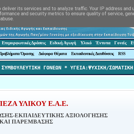
deliver its services and to analyze traffic. Your IP address and
formance and security metrics to ensure quality of service, ge
 abuse.
Επιμορφωτικές Δράσεις
Ειδική Αγωγή
Υλικό
Έντυπα
Γονείς
Ε
Προβλήματα Όρασης
Διάφορα Θέματα
Εκπαιδευτικές Διευθύνσεις
RSS
 ΣΥΜΒΟΥΛΕΥΤΙΚΗ ΓΟΝΕΩΝ *
 ΥΓΕΙΑ:ΨΥΧΙΚΗ/ΣΩΜΑΤΙΚΗ
ΕΖΑ ΥΛΙΚΟΥ Ε.Α.Ε.
ΩΣΗΣ-ΕΚΠΑΙΔΕΥΤΙΚΗΣ ΑΞΙΟΛΟΓΗΣΗΣ
ΚΑΙ ΠΑΡΕΜΒΑΣΗΣ