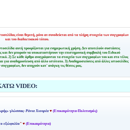
οσελίδας είναι θεμιτή,
μόνο αν συνοδεύεται από τα πλήρη στοιχεία των συγγραφέων
και του διαδικτυακού τόπου.
στοσελίδα αυτή προορίζονται για ενημερωτική χρήση. Δεν αποτελούν συστάσεις
ης και δεν μπορούν να υποκαταστήσουν την επιστημονική συμβουλή του Ειδικού
τικό.
2) Σε κάθε άρθρο αναγράφονται τα στοιχεία των συγγραφέων του και στο τέλος
αι για αναδημοσίευση από άλλο ιστότοπο.
3) Αναδημοσιεύσεις από άλλες ιστοσελίδες
 συγγραφέων, δεν απηχούν κατ' ανάγκη τις θέσεις μας.
ΚΑΤΩ VIDEO:
κρής» γλώσσας-
Ράνια Χιουρέα
♥
(Επικαιρότητα-Πολιτισμός)
 το εξώφυλλο
"
♥
(Επικαιρότητα)