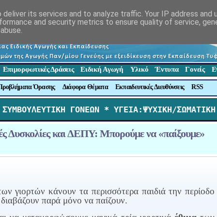
deliver its services and to analyze traffic. Your IP address and
formance and security metrics to ensure quality of service, ge
 abuse.
Επιμορφωτικές Δράσεις
Ειδική Αγωγή
Υλικό
Έντυπα
Γονείς
Ε
Προβλήματα Όρασης
Διάφορα Θέματα
Εκπαιδευτικές Διευθύνσεις
RSS
 ΣΥΜΒΟΥΛΕΥΤΙΚΗ ΓΟΝΕΩΝ *
 ΥΓΕΙΑ:ΨΥΧΙΚΗ/ΣΩΜΑΤΙΚΗ
ές Δυσκολίες και ΔΕΠΥ: Μπορούμε να «παίξουμε»
ων γιορτών κάνουν τα περισσότερα παιδιά την περίοδο
 διαβάζουν παρά μόνο να παίζουν.