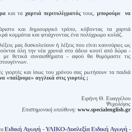
ρα
και τα
χαρτιά περιτυλίγματός
τους
,
μπορούμε
να
ριστο και δημιουργικό τρόπο, κόβοντας τα χαρτιά
κρά κομμάτια και φτιάχνοντας ένα πολύχρωμο κολάζ.
 λέξεις μας δυσκολεύουν
ή λέξεις που είναι καινούριες ως
ούνται όλη την νέα χρονιά στο άδειο κουτί από δώρα -
 με θετικά συναισθήματα - αφού θα θυμόμαστε τις
ιστουγέννων.
ές γιορτές και ίσως του χρόνου σας ρωτήσουν τα παιδιά
α «παίξουμε» αγγλικά στις γιορτές ;
Ειρήνη Θ. Ευαγγέλου
Ψυχολόγος
Επιστημονική υπεύθυνη:
www.specialenglish.gr
Ειδική Αγωγή - ΥΛΙΚΟ-Δυσλεξία
Ειδική Αγωγή -
το