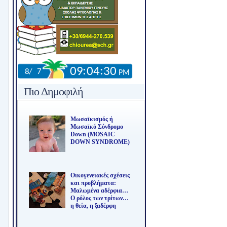
Πιο Δημοφιλή
Μωσαϊκισμός ή
Μωσαϊκό Σύνδρομο
Down (MOSAIC
DOWN SYNDROME)
Οικογενειακές σχέσεις
και προβλήματα:
Μαλωμένα αδέρφια…
Ο ρόλος των τρίτων…
η θεία, η ξαδέρφη