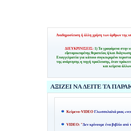
Αναδημοσίευση ή άλλη χρήση των άρθρων της ιστ
ΔΙΕΥΚΡΙΝΙΣΕΙΣ:
1) Τα γραφόμενα στην ι
εξατομικευμένης θεραπείας ή/και διάγνωσ
Επαγγελματία για κάποιο συγκεκριμένο περιστα
της ανάρτησης η πηγή προέλευσης, όταν πρόκειτ
και κείμενα άλλων
ΑΞΙΖΕΙ ΝΑ ΔΕΙΤΕ ΤΑ ΠΑΡΑ
Kείμενο-
VIDEO
Γλωσσολαλιά μιας «νε
VIDEO: "
Δεν κρίνουμε ένα βιβλίο από