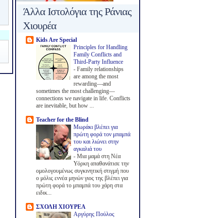
Άλλα Ιστολόγια της Ράνιας
Χιουρέα
Kids Are Special
Principles for Handling
Family Conflicts and
Third-Party Influence
-
Family relationships
are among the most
rewarding—and
sometimes the most challenging—
connections we navigate in life. Conflicts
are inevitable, but how ...
Teacher for the Blind
Μωράκι βλέπει για
πρώτη φορά τον μπαμπά
του και λιώνει στην
αγκαλιά του
-
Μια μαμά στη Νέα
Υόρκη απαθανάτισε την
ομολογουμένως συγκινητική στιγμή που
ο μόλις εννέα μηνών γιος της βλέπει για
πρώτη φορά το μπαμπά του χάρη στα
ειδικ...
ΣΧΟΛΗ ΧΙΟΥΡΕΑ
Αργύρης Πούλος