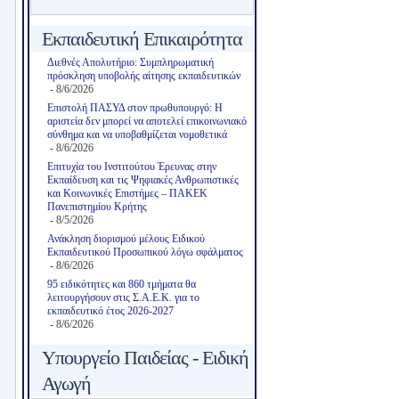
Εκπαιδευτική Επικαιρότητα
Διεθνές Απολυτήριο: Συμπληρωματική
πρόσκληση υποβολής αίτησης εκπαιδευτικών
- 8/6/2026
Επιστολή ΠΑΣΥΔ στον πρωθυπουργό: Η
αριστεία δεν μπορεί να αποτελεί επικοινωνιακό
σύνθημα και να υποβαθμίζεται νομοθετικά
- 8/6/2026
Επιτυχία του Ινστιτούτου Έρευνας στην
Εκπαίδευση και τις Ψηφιακές Ανθρωπιστικές
και Κοινωνικές Επιστήμες – ΠΑΚΕΚ
Πανεπιστημίου Κρήτης
- 8/5/2026
Ανάκληση διορισμού μέλους Ειδικού
Εκπαιδευτικού Προσωπικού λόγω σφάλματος
- 8/6/2026
95 ειδικότητες και 860 τμήματα θα
λειτουργήσουν στις Σ.Α.Ε.Κ. για το
εκπαιδευτικό έτος 2026-2027
- 8/6/2026
Υπουργείο Παιδείας - Ειδική
Αγωγή