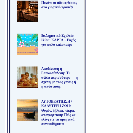
Πονάνε οι άδειες θέσεις
στο γιορτινό τραπέζι…
8ο Δημοτικό Σχολείο
Ιλίου: ΚΑΡΤΑ ~ Ευχές
για καλό καλοκαίρι
Αποξένωση ή
Επανασύνδεση: Τι
αξίζει περισσότερο — η
σχέση με τους γονείς ή
η απόσταση;
ΑΥΤΟΒΕΛΤΙΩΣΗ /
ΚΑΛΥΤΕΡΗ ΖΩΗ:
Θυμός, ζήλεια, πίκρα,
απογοήτευση: Πώς να
ελέγχετε τα αρνητικά
συναισθήματα