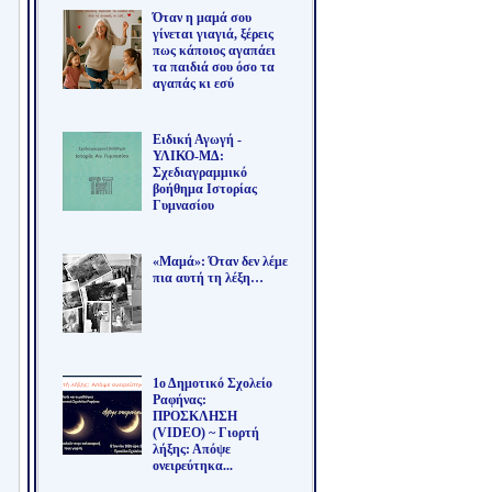
Όταν η μαμά σου
γίνεται γιαγιά, ξέρεις
πως κάποιος αγαπάει
τα παιδιά σου όσο τα
αγαπάς κι εσύ
Ειδική Αγωγή -
ΥΛΙΚΟ-ΜΔ:
Σχεδιαγραμμικό
βοήθημα Ιστορίας
Γυμνασίου
«Μαμά»: Όταν δεν λέμε
πια αυτή τη λέξη…
1ο Δημοτικό Σχολείο
Ραφήνας:
ΠΡΟΣΚΛΗΣΗ
(VIDEO) ~ Γιορτή
λήξης: Απόψε
ονειρεύτηκα...