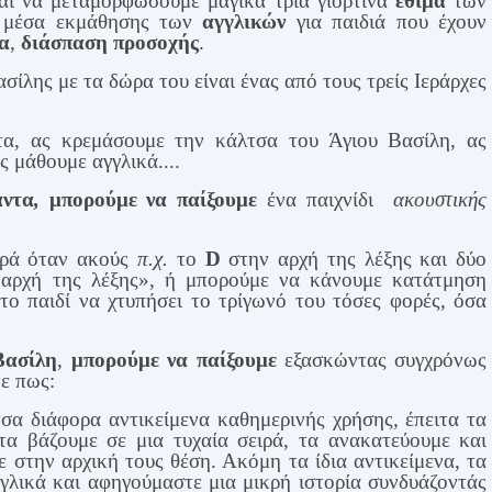
αι να μεταμορφώσουμε μαγικά τρία γιορτινά
έθιμα
των
μέσα εκμάθησης των
αγγλικών
για παιδιά που έχουν
α
,
διάσπαση προσοχής
.
σίλης με τα δώρα του είναι ένας από τους τρείς Ιεράρχες
α, ας κρεμάσουμε την κάλτσα του Άγιου Βασίλη, ας
 μάθουμε αγγλικά....
αντα
,
μπορούμε
να
παίξουμε
ένα παιχνίδι
ακουστικής
ορά όταν ακούς
π.χ.
το
D
στην αρχή της λέξης και δύο
 αρχή της λέξης», ή μπορούμε να κάνουμε κατάτμηση
το παιδί να χτυπήσει το τρίγωνό του τόσες φορές, όσα
Βασίλη
,
μπορούμε
να παίξουμε
εξασκώντας συγχρόνως
τε πως:
σα διάφορα αντικείμενα καθημερινής χρήσης, έπειτα τα
τα βάζουμε σε μια τυχαία σειρά, τα ανακατεύουμε και
στην αρχική τους θέση. Ακόμη τα ίδια αντικείμενα, τα
γλικά και αφηγούμαστε μια μικρή ιστορία συνδυάζοντάς