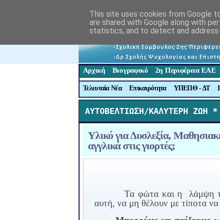
This site uses cookies from Google to 
are shared with Google along with per
statistics, and to detect and address
Αρχική
Βιογραφικό
2η Περιφέρεια ΕΑΕ
Τελευταία Νέα
Επικαιρότητα
ΥΠΕΠΘ - ΔΤ
ΑΥΤΟΒΕΛΤΙΩΣΗ/ΚΑΛΥΤΕΡΗ ΖΩΗ *
Υλικό για Δυσλεξία, Μαθησιακ
αγγλικά στις γιορτές;
Τα φώτα και η
λάμψη τ
αυτή, να μη θέλουν με τίποτα να