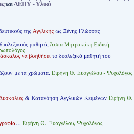
ες
ΔΕΠΥ - Υλικό
και
δευτικούς της
Αγγλικής
ως Ξένης Γλώσσας
 δυσλεξικούς μαθητές
Άσπα Μητρακάκη Ειδική
θρωπολόγος
δάσκαλος να βοηθήσει
το δυσλεξικό μαθητή του
άζουν με τα χρώματα.
Ειρήνη Θ. Ευαγγέλου - Ψυχολόγος
Δυσκολίες
& Κατανόηση Αγγλικών Κειμένων
Ειρήνη Θ.
γραφία
…
Ειρήνη Θ. Ευαγγέλου, Ψυχολόγος