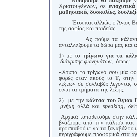
Μπορούμε να παίξουμε
κ
Χριστουγέννων, σε
ενισχυτικά
μαθησιακές δυσκολίες
,
δυσλεξί
Έτσι και αλλιώς ο Άγιος Βα
της σοφίας και παιδείας.
Ας πούμε τα κάλαντ
ανταλλάξουμε τα δώρα μας και ας
1) με το
τρίγωνο
για τα κάλ
διάκρισης φωνημάτων,
όπως:
«Χτύπα το τρίγωνό σου μία φ
φορές όταν ακούς το
Τ
, στην
λέξεων σε συλλαβές λέγοντας σ
είναι τα τμήματα της λέξης.
2)
με την
κάλτσα του Άγιου 
μνήμη
αλλά
και
speaking
,
δεί
Αρχικά τοποθετούμε στην κάλτ
βγάζουμε από την κάλτσα και 
προσπαθούμε να τα ξαναβάλουμε 
περιγράφουμε προφορικά στα αγ