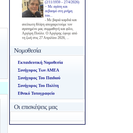
(2/11/1959 – 27/4/2026)
~ Με αγάπη και
σεβασμό στη μνήμη
του...
-
Με βαριά καρδιά και
ανείπωτη θλίψη αποχαιρετούμε τον
αγαπημένο μας συμμαθητή και φίλο,
Αργύρη Πούλο. Ο Αργύρης έφυγε από
τη ζωή στις 27 Απριλίου 2026, ...
Νομοθεσία
Εκπαιδευτική Νομοθεσία
Συνήγορος Των ΑΜΕΑ
Συνήγορος Του Παιδιού
Συνήγορος Του Πολίτη
Εθνικό Τυπογραφείο
Οι επισκέψεις μας