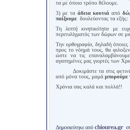
τα με όποιο τρόπο θέλουμε.
3) με τα
άδεια κουτιά
από
δώ
παίξουμε
δουλεύοντας τα εξής:
Τη
λεπτή κινητικότητα
με ευχά
περιτυλίγματός των δώρων σε μι
Την
ορθογραφία,
δηλαδή
όποιες
προς το νόημά τους, θα φιλοξεν
ώστε να τις επαναλαμβάνουμε
αγαπημένες μας γιορτές των Χρ
Δοκιμάστε τα στις φετιν
από μόνα τους,
μαμά
μπορούμε ν
Χρόνια σας καλά και πολλά!!
chiourea.gr
Δημοσιεύτηκε από
σ