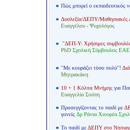
Πώς μπορεί ο εκπαιδευτικός ν
Δυσλεξία/ΔΕΠΥ/Μαθησιακές 
Ευαγγέλου - Ψυχολόγος
"
ΔΕΠ-Υ: Χρήσιμες συμβουλέ
PhD
Σχολική Σύμβουλος ΕΑΕ
"Με κουράζει τόσο πολύ"!
Δι
Μητρακάκη
10 + 1 Κόλπα Μνήμης
για Πα
Ευαγγελία Σούπη
Προσεγγίζοντας το παιδί με
ΔΕ
γονείς
Δρ Ράνια Χιουρέα Σχο
Το παιδί με
ΔΕΠΥ στο Νηπιαγ