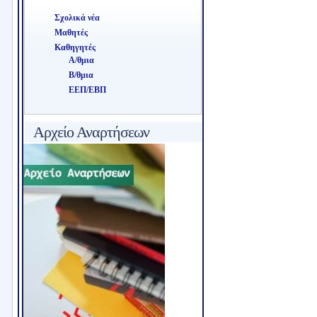
Σχολικά νέα
Μαθητές
Καθηγητές
Α/θμια
Β/θμια
ΕΕΠ/ΕΒΠ
Αρχείο Αναρτήσεων