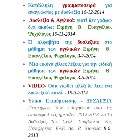
Κατάλληλη
γραμματοσειρά
για
αναγνώστες με δυσλεξία
16-12-2014
Δυσλεξία & Αγγλικά
: γιατί δεν γράφω
ό,τι ακούω;
Ειρήνη Θ. Ευαγγέλου,
Ψυχολόγος
19-11-2014
Η αλφαβήτα της
δυσλεξίας
στο
μάθημα των
αγγλικών
Ειρήνη Θ.
Ευαγγέλου, Ψυχολόγος
3-7-2014
Μια εικόνα χίλιες λέξεις για την ειδική
μάθηση των
αγγλικών
Ειρήνη Θ.
Ευαγγέλου, Ψυχολόγος
3-5-2014
VIDEO-
Όσα νιώθει αλλά δε λέει ένα
δυσλεξικό παιδί...
19-3-2014
Υλικό Επιμόρφωσης - ΔΥΣΛΕΞΙΑ
Περιλήψεις των εισηγήσεων από τις
επιμορφωτικές ημερίδες 2012-2013
για τη
Δυσλεξία
, της Σχολ. Συμβούλου 2ης
Περιφέρειας ΕΑΕ Δρ. Ρ. Χιουρέα
8-6-
2013