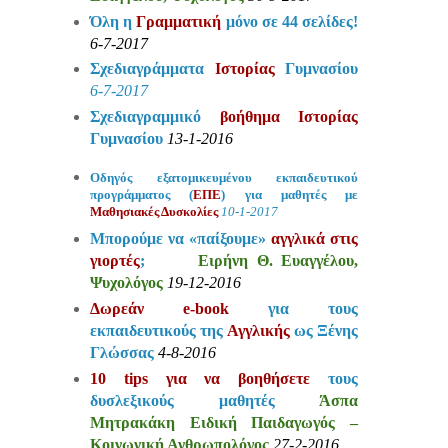
Όλη η
Γραμματική
μόνο σε 44 σελίδες!
6-7-2017
Σχεδιαγράμματα
Ιστορίας
Γυμνασίου
6-7-2017
Σχεδιαγραμμικό
βοήθημα Ιστορίας
Γυμνασίου
13-1-2016
Οδηγός εξατομικευμένου εκπαιδευτικού
προγράμματος (
ΕΠΕ
) για μαθητές με
Μαθησιακές Δυσκολίες
10-1-2017
Μπορούμε να «παίξουμε»
αγγλικά στις
γιορτές
;
Ειρήνη Θ. Ευαγγέλου,
Ψυχολόγος
19-12-2016
Δωρεάν e-book
για τους
εκπαιδευτικούς της
Αγγλικής
ως Ξένης
Γλώσσας
4-8-2016
10 tips για να βοηθήσετε
τους
δυσλεξικούς μαθητές
Άσπα
Μητρακάκη Ειδική Παιδαγωγός –
Κοινωνική Ανθρωπολόγος
27-2-2016