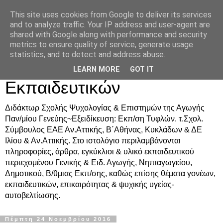
This site uses cookies from Google to deliver its services
Δρ. Ράνια Χιουρέα-
and to analyze traffic. Your IP address and user-agent are
shared with Google along with performance and security
Συμβουλευτική &
metrics to ensure quality of service, generate usage
statistics, and to detect and address abuse.
Υποστήριξη Γονέων &
LEARN MORE
GOT IT
Εκπαιδευτικών
Διδάκτωρ Σχολής Ψυχολογίας & Επιστημών της Αγωγής
Παν/μίου Γενεύης~Εξειδίκευση: Εκπ/ση Τυφλών. τ.Σχολ.
Σύμβουλος ΕΑΕ Αν.Αττικής, Β΄Αθήνας, Κυκλάδων & ΔΕ
Ιλίου & Αν.Αττικής. Στο ιστολόγιο περιλαμβάνονται
πληροφορίες, άρθρα, εγκύκλιοι & υλικό εκπαιδευτικού
περιεχομένου Γενικής & Ειδ. Αγωγής, Νηπιαγωγείου,
Δημοτικού, Β/θμιας Εκπ/σης, καθώς επίσης θέματα γονέων,
εκπαιδευτικών, επικαιρότητας & ψυχικής υγείας-
αυτοβελτίωσης.
Πέμπτη 24 Νοεμβρίου 2016