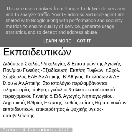
This site uses cookies from Google to deliver its services
Δρ. Ράνια Χιουρέα-
and to analyze traffic. Your IP address and user-agent are
shared with Google along with performance and security
Συμβουλευτική &
metrics to ensure quality of service, generate usage
statistics, and to detect and address abuse.
Υποστήριξη Γονέων &
LEARN MORE
GOT IT
Εκπαιδευτικών
Διδάκτωρ Σχολής Ψυχολογίας & Επιστημών της Αγωγής
Παν/μίου Γενεύης~Εξειδίκευση: Εκπ/ση Τυφλών. τ.Σχολ.
Σύμβουλος ΕΑΕ Αν.Αττικής, Β΄Αθήνας, Κυκλάδων & ΔΕ
Ιλίου & Αν.Αττικής. Στο ιστολόγιο περιλαμβάνονται
πληροφορίες, άρθρα, εγκύκλιοι & υλικό εκπαιδευτικού
περιεχομένου Γενικής & Ειδ. Αγωγής, Νηπιαγωγείου,
Δημοτικού, Β/θμιας Εκπ/σης, καθώς επίσης θέματα γονέων,
εκπαιδευτικών, επικαιρότητας & ψυχικής υγείας-
αυτοβελτίωσης.
Τετάρτη 6 Σεπτεμβρίου 2017