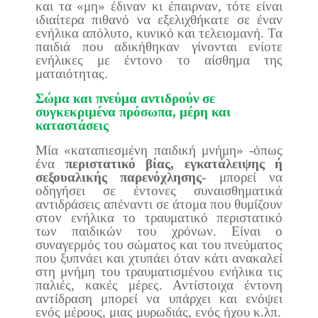
και τα «μη» έδιναν κι έπαιρναν, τότε είναι
ιδιαίτερα πιθανό να εξελιχθήκατε σε έναν
ενήλικα απόλυτο, κυνικό και τελειομανή. Τα
παιδιά που αδικήθηκαν γίνονται ενίοτε
ενήλικες με έντονο το αίσθημα της
ματαιότητας.
Σώμα και πνεύμα αντιδρούν σε
συγκεκριμένα πρόσωπα, μέρη και
καταστάσεις
Μία «καταπιεσμένη παιδική μνήμη» -όπως
ένα
περιστατικό βίας, εγκατάλειψης ή
σεξουαλικής παρενόχλησης-
μπορεί να
οδηγήσει σε έντονες συναισθηματικά
αντιδράσεις απέναντι σε άτομα που θυμίζουν
στον ενήλικα το τραυματικό περιστατικό
των παιδικών του χρόνων. Είναι ο
συναγερμός του σώματος και του πνεύματος
που ξυπνάει και χτυπάει όταν κάτι ανακαλεί
στη μνήμη του τραυματισμένου ενήλικα τις
παλιές, κακές μέρες. Αντίστοιχα έντονη
αντίδραση μπορεί να υπάρχει και ενόψει
ενός μέρους, μιας μυρωδιάς, ενός ήχου κ.λπ.