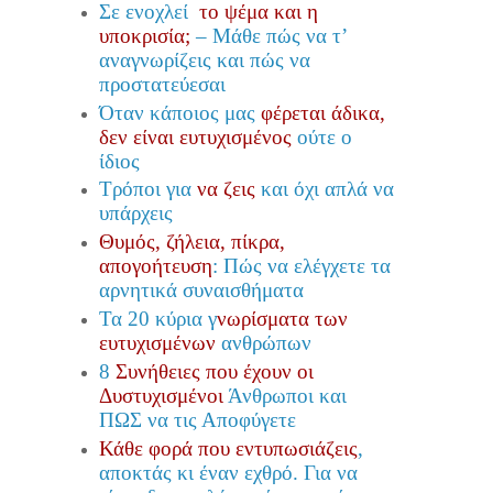
Σε ενοχλεί
το ψέμα και η
υποκρισία;
– Μάθε πώς να τ’
αναγνωρίζεις και πώς να
προστατεύεσαι
Όταν κάποιος μας
φέρεται άδικα
,
δεν είναι ευτυχισμένος
ούτε ο
ίδιος
Τρόποι για
να ζεις
και όχι απλά να
υπάρχεις
Θυμός, ζήλεια, πίκρα,
απογοήτευση
: Πώς να ελέγχετε τα
αρνητικά συναισθήματα
Τα 20 κύρια γ
νωρίσματα των
ευτυχισμένων
ανθρώπων
8
Συνήθειες που έχουν οι
Δυστυχισμένοι
Άνθρωποι και
ΠΩΣ να τις Αποφύγετε
Κάθε φορά που εντυπωσιάζεις
,
αποκτάς κι έναν εχθρό. Για να