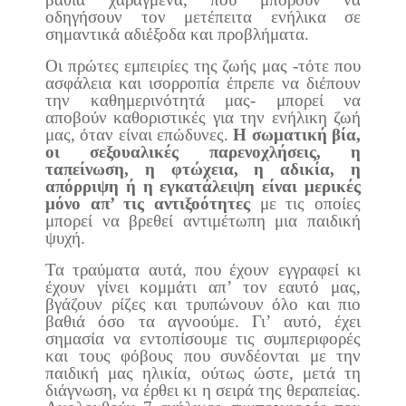
οδηγήσουν τον μετέπειτα ενήλικα σε
σημαντικά αδιέξοδα και προβλήματα.
Οι πρώτες εμπειρίες της ζωής μας -τότε που
ασφάλεια και ισορροπία έπρεπε να διέπουν
την καθημερινότητά μας- μπορεί να
αποβούν καθοριστικές για την ενήλικη ζωή
μας, όταν είναι επώδυνες.
Η σωματική βία,
οι σεξουαλικές παρενοχλήσεις, η
ταπείνωση, η φτώχεια, η αδικία, η
απόρριψη ή η εγκατάλειψη είναι μερικές
μόνο απ’ τις αντιξοότητες
με τις οποίες
μπορεί να βρεθεί αντιμέτωπη μια παιδική
ψυχή.
Τα τραύματα αυτά, που έχουν εγγραφεί κι
έχουν γίνει κομμάτι απ’ τον εαυτό μας,
βγάζουν ρίζες και τρυπώνουν όλο και πιο
βαθιά όσο τα αγνοούμε. Γι’ αυτό, έχει
σημασία να εντοπίσουμε τις συμπεριφορές
και τους φόβους που συνδέονται με την
παιδική μας ηλικία, ούτως ώστε, μετά τη
διάγνωση, να έρθει κι η σειρά της θεραπείας.