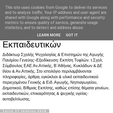
This site uses cookies from Google to deliver its services
Δρ. Ράνια Χιουρέα-
and to analyze traffic. Your IP address and user-agent are
shared with Google along with performance and security
Συμβουλευτική &
metrics to ensure quality of service, generate usage
statistics, and to detect and address abuse.
Υποστήριξη Γονέων &
LEARN MORE
GOT IT
Εκπαιδευτικών
Διδάκτωρ Σχολής Ψυχολογίας & Επιστημών της Αγωγής
Παν/μίου Γενεύης~Εξειδίκευση: Εκπ/ση Τυφλών. τ.Σχολ.
Σύμβουλος ΕΑΕ Αν.Αττικής, Β΄Αθήνας, Κυκλάδων & ΔΕ
Ιλίου & Αν.Αττικής. Στο ιστολόγιο περιλαμβάνονται
πληροφορίες, άρθρα, εγκύκλιοι & υλικό εκπαιδευτικού
περιεχομένου Γενικής & Ειδ. Αγωγής, Νηπιαγωγείου,
Δημοτικού, Β/θμιας Εκπ/σης, καθώς επίσης θέματα γονέων,
εκπαιδευτικών, επικαιρότητας & ψυχικής υγείας-
αυτοβελτίωσης.
Τρίτη 17 Ιουλίου 2018