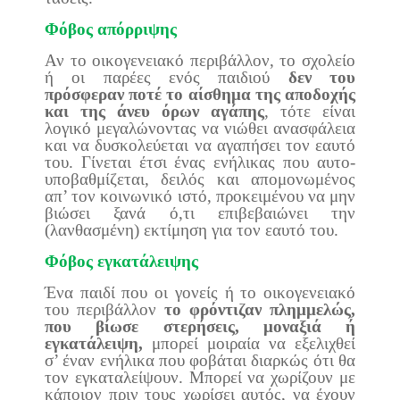
Φόβος απόρριψης
Αν το οικογενειακό περιβάλλον, το σχολείο
ή οι παρέες ενός παιδιού
δεν του
πρόσφεραν ποτέ το αίσθημα της αποδοχής
και της άνευ όρων αγάπης
, τότε είναι
λογικό μεγαλώνοντας να νιώθει ανασφάλεια
και να δυσκολεύεται να αγαπήσει τον εαυτό
του. Γίνεται έτσι ένας ενήλικας που αυτο-
υποβαθμίζεται, δειλός και απομονωμένος
απ’ τον κοινωνικό ιστό, προκειμένου να μην
βιώσει ξανά ό,τι επιβεβαιώνει την
(λανθασμένη) εκτίμηση για τον εαυτό του.
Φόβος εγκατάλειψης
Ένα παιδί που οι γονείς ή το οικογενειακό
του περιβάλλον
το φρόντιζαν πλημμελώς,
που βίωσε στερήσεις, μοναξιά ή
εγκατάλειψη,
μπορεί μοιραία να εξελιχθεί
σ’ έναν ενήλικα που φοβάται διαρκώς ότι θα
τον εγκαταλείψουν. Μπορεί να χωρίζουν με
κάποιον πριν τους χωρίσει αυτός, να έχουν