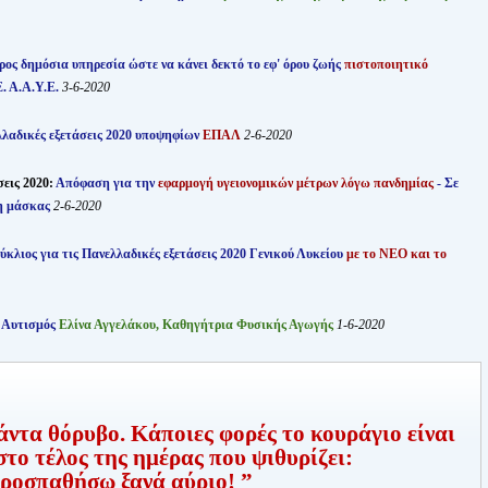
ρος δημόσια υπηρεσία ώστε να κάνει δεκτό το εφ' όρου ζωής
πιστοποιητικό
. Α.Α.Υ.Ε.
3-6-2020
λαδικές εξετάσεις 2020 υποψηφίων
ΕΠΑΛ
2-6-2020
εις 2020:
Απόφαση για την
εφαρμογή υγειονομικών μέτρων λόγω πανδημίας
- Σε
ση μάσκας
2-6-2020
ύκλιος για τις Πανελλαδικές εξετάσεις 2020 Γενικού Λυκείου
με το ΝΕΟ και το
 Αυτισμός
Ελίνα Αγγελάκου, Καθηγήτρια Φυσικής Αγωγής
1-6-2020
άντα θόρυβο. Κάποιες φορές το κουράγιο είναι
το τέλος της ημέρας που ψιθυρίζει:
ροσπαθήσω ξανά αύριο! ”