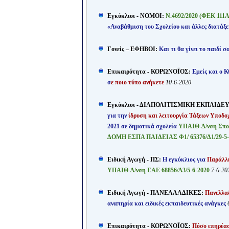
Εγκύκλιοι - ΝΟΜΟΙ:
Ν.4692/2020 (ΦΕΚ 111A
«Αναβάθμιση του Σχολείου και άλλες διατάξε
Γονείς – ΕΦΗΒΟΙ:
Και τι θα γίνει το παιδί σ
Επικαιρότητα - ΚΟΡΩΝΟΪΟΣ:
Εμείς και ο 
σ
ε ποιο τύπο ανήκετε
10-6-2020
Εγκύκλιοι - ΔΙΑΠΟΛΙΤΙΣΜΙΚΗ ΕΚΠΑΙΔΕ
για την
ίδρυση και λειτουργία Τάξεων Υποδο
2021 σε δημοτικά σχολεία
ΥΠΑΙΘ-Δ/νση Σπ
ΔΟΜΗ ΕΣΠΑ ΠΑΙΔΕΙΑΣ Φ1/ 65376/Δ1/29-5
Ειδική Αγωγή - ΠΣ:
Η εγκύκλιος για
Παράλλη
ΥΠΑΙΘ
-Δ/νση ΕΑΕ
68856/Δ3/5-6-2020
7-6-20
Ειδική Αγωγή - ΠΑΝΕΛΛΑΔΙΚΕΣ:
Πανελλα
αναπηρία και ειδικές εκπαιδευτικές ανάγκες
Επικαιρότητα - ΚΟΡΩΝΟΪΟΣ:
Πόσο επηρέα