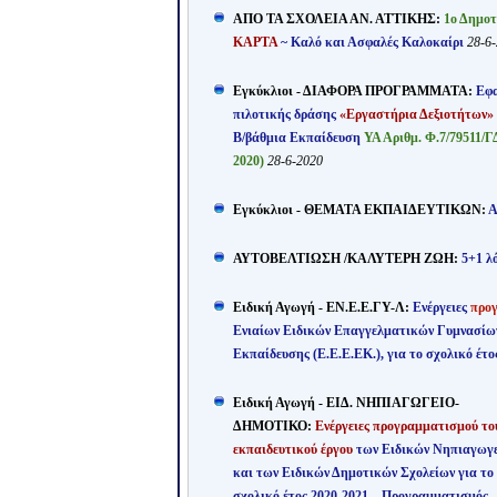
ΑΠΟ ΤΑ ΣΧΟΛΕΙΑ ΑΝ. ΑΤΤΙΚΗΣ:
1ο Δημοτ
ΚΑΡΤΑ
~ Καλό και Ασφαλές Καλοκαίρι
28-6
Εγκύκλιοι - ΔΙΑΦΟΡΑ ΠΡΟΓΡΑΜΜΑΤΑ:
Εφα
πιλοτικής δράσης
«Εργαστήρια Δεξιοτήτων»
Β/βάθμια Εκπαίδευση
ΥΑ Αριθμ. Φ.7/79511/Γ
2020)
28-6-2020
Εγκύκλιοι - ΘΕΜΑΤΑ ΕΚΠΑΙΔΕΥΤΙΚΩΝ:
Α
ΑΥΤΟΒΕΛΤΙΩΣΗ /ΚΑΛΥΤΕΡΗ ΖΩΗ:
5+1 λό
Ειδική Αγωγή -
ΕΝ.Ε.Ε.ΓΥ-Λ:
Ενέργειες
προγ
Ενιαίων Ειδικών Επαγγελματικών Γυμνασίω
Εκπαίδευσης (Ε.Ε.Ε.ΕΚ.), για το
σχολικό έτο
Ειδική Αγωγή - ΕΙΔ. ΝΗΠΙΑΓΩΓΕΙΟ-
ΔΗΜΟΤΙΚΟ:
Ενέργειες
προγραμματισμού το
εκπαιδευτικού έργου
των Ειδ
ικών Νηπιαγωγ
και των Ειδικών Δημοτικών Σχολείων για το
σχολικό έτος 2020-2021 – Προγραμματισμός