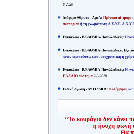
6-2020
Διάφορα Θέματα - ΑμεΑ:
Πρότυπο αίτησης
π
αναπηρίας
ή τη γνωμάτευση Α.Σ.Υ.Ε. Α.Ν.Υ.Ε
Εγκύκλιοι - Β/ΒΑΘΜΙΑ-Πανελλαδικές:
Πανελ
Εγκύκλιοι - Β/ΒΑΘΜΙΑ-Πανελλαδικές Εξετάσ
ποιες περιπτώσεις είναι υποχρεωτική η χρή
Εγκύκλιοι - Β/ΒΑΘΜΙΑ-Πανελλαδικές:
Η εγκ
ΠΑΛΑΙΟ σύστημα
2-6-2020
Ειδική Αγωγή - ΑΥΤΙΣΜΟΣ:
Κολύμβηση
και
“Το κουράγιο δεν κάνει π
η ήσυχη φωνή σ
Θα π