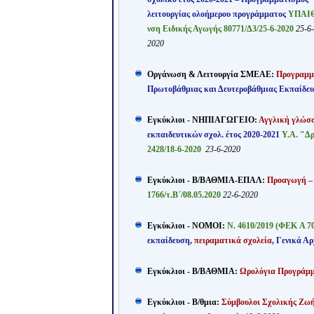
λειτουργίας ολοήμερου προγράμματος
ΥΠΑΙΘ
νση Ειδικής Αγωγής 80771/Δ3/25-6-2020
25-6-
2020
Οργάνωση & Λειτουργία ΣΜΕΑΕ:
Προγραμμα
Πρωτοβάθμιας και
Δευτεροβάθμιας Εκπαίδε
Εγκύκλιοι - ΝΗΠΙΑΓΩΓΕΙΟ:
Αγγλική γλώσ
εκπαιδευτικών σχολ. έτος 2020-2021
Υ.Α. "Δ
2428/18-6-2020
23-6-2020
Εγκύκλιοι - Β/ΒΑΘΜΙΑ-ΕΠΑΛ:
Προαγωγή –
1766/τ.Β΄/08.05.2020
22-6-2020
Εγκύκλιοι - ΝΟΜΟΙ:
Ν. 4610/2019 (ΦΕΚ A 70
εκπαίδευση,
πειραματικά σχολεία
, Γενικά Αρ
Εγκύκλιοι - Β/ΒΑΘΜΙΑ:
Ωρολόγια Προγράμ
Εγκύκλιοι - Β/θμια:
Σύμβουλοι Σχολικής Ζω