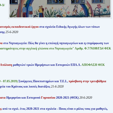
-Δ/
τισμός εκπαιδευτικού έργου
στα σχολεία Ειδικής Αγωγής όλων των τύπων
υσης
25-6-2020
σα
στο Νηπιαγωγείο: Πώς θα γίνει η επιλογή νηπιαγωγείων και η επιμόρφωση των
ραστηριότητες στην αγγλική γλώσσα στο Νηπιαγωγείο" Αριθμ. Φ.7/76108/ΓΔ4 ΦΕΚ
 Απόλυση
μαθητών/-τριών Ημερήσιων και Εσπερινών ΕΠΑ.Λ.
ΑΠΟΦΑΣΗ ΦΕΚ
 - 07.05.2019)
Συνέργειες Πανεπιστημίων και Τ.Ε.Ι.,
πρόσβαση στην τριτοβάθμια
χεία του Κράτους και λοιπές διατάξεις
21-6-2020
ματα
Ημερησίου και Εσπερινού
Γυμνασίου
2020-2021 (ΦΕΚ)
20-6-2020
ής
από το σχολ. έτος 2020-2021 στα σχολεία - Ποιος είναι ο ρόλος τους για μαθητές,