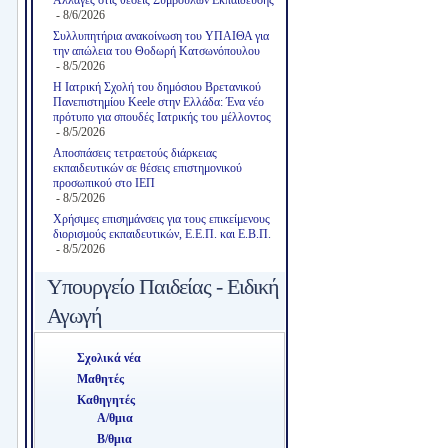
- 8/6/2026
Συλλυπητήρια ανακοίνωση του ΥΠΑΙΘΑ για
την απώλεια του Θοδωρή Κατσωνόπουλου
- 8/5/2026
Η Ιατρική Σχολή του δημόσιου Βρετανικού
Πανεπιστημίου Keele στην Ελλάδα: Ένα νέο
πρότυπο για σπουδές Ιατρικής του μέλλοντος
- 8/5/2026
Αποσπάσεις τετραετούς διάρκειας
εκπαιδευτικών σε θέσεις επιστημονικού
προσωπικού στο ΙΕΠ
- 8/5/2026
Χρήσιμες επισημάνσεις για τους επικείμενους
διορισμούς εκπαιδευτικών, Ε.Ε.Π. και Ε.Β.Π.
- 8/5/2026
Υπουργείο Παιδείας - Ειδική
Αγωγή
Σχολικά νέα
Μαθητές
Καθηγητές
Α/θμια
Β/θμια