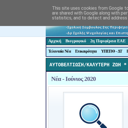
This site uses cookies from Google to 
are shared with Google along with per
statistics, and to detect and address
Αρχική
Βιογραφικό
2η Περιφέρεια ΕΑΕ
Τελευταία Νέα
Επικαιρότητα
ΥΠΕΠΘ - ΔΤ
ΑΥΤΟΒΕΛΤΙΩΣΗ/ΚΑΛΥΤΕΡΗ ΖΩΗ *
Νέα - Ιούνιος 2020