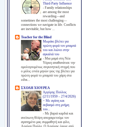
Third-Party Influence
-
Family relationships
are among the most
rewarding—and
sometimes the most challenging—
connections we navigate in life. Conflicts
are inevitable, but how ...
Teacher for the Blind
Μωράκι βλέπει για
πρώτη φορά τον μπαμπά
του και λιώνει στην
αγκαλιά του
-
Μια μαμά στη Νέα
Υόρκη απαθανάτισε την
ομολογουμένως συγκινητική στιγμή που
ο μόλις εννέα μηνών γιος της βλέπει για
πρώτη φορά το μπαμπά του χάρη στα
ειδικ...
ΣΧΟΛΗ ΧΙΟΥΡΕΑ
Αργύρης Πούλος
(2/11/1959 – 27/4/2026)
~ Με αγάπη και
σεβασμό στη μνήμη
του...
-
Με βαριά καρδιά και
ανείπωτη θλίψη αποχαιρετούμε τον
αγαπημένο μας συμμαθητή και φίλο,
Αργύρη Πούλο. Ο Αργύρης έφυγε από