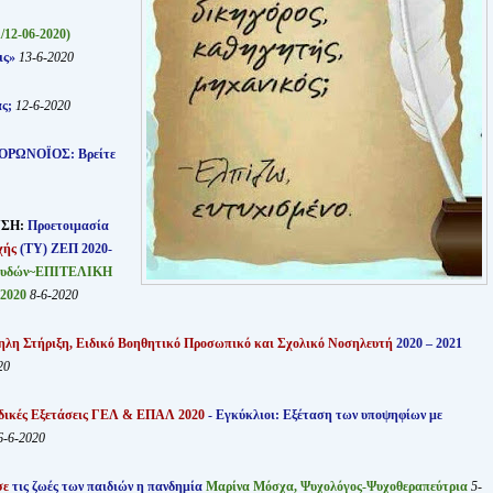
/12-06-2020)
ις»
13-6-2020
ας;
12-6-2020
ΚΟΡΩΝΟΪΟΣ: Βρείτε
ΥΣΗ:
Προετοιμασία
χής
(ΤΥ) ΖΕΠ 2020-
ουδών~ΕΠΙΤΕΛΙΚΗ
-2020
8-6-2020
λη Στήριξη, Ειδικό Βοηθητικό Προσωπικό και Σχολικό Νοσηλευτή
2020 – 2021
20
δικές Εξετάσεις ΓΕΛ & ΕΠΑΛ 2020
- Εγκύκλιοι: Εξέταση των υποψηφίων με
6-6-2020
σε
τις ζωές των παιδιών η πανδημία
Μαρίνα Μόσχα, Ψυχολόγος-Ψυχοθεραπεύτρια
5-