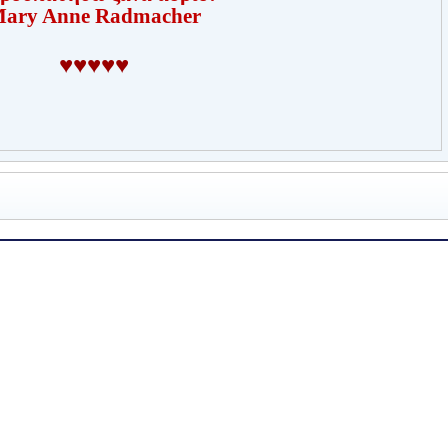
ary Anne Radmacher
♥
♥
♥
♥
♥