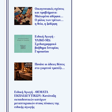
Οικογενειακές σχέσεις
και προβλήματα:
Μαλωμένα αδέρφια…
Ο ρόλος των τρίτων…
η θεία, η ξαδέρφη
Ειδική Αγωγή -
ΥΛΙΚΟ-ΜΔ:
Σχεδιαγραμμικό
βοήθημα Ιστορίας
Γυμνασίου
Πονάνε οι άδειες θέσεις
στο γιορτινό τραπέζι…
Ειδική Αγωγή - ΘΕΜΑΤΑ
ΕΚΠΑΙΔΕΥΤΙΚΩΝ: Κατάταξη
εκπαιδευτικών κατόχων
μεταπτυχιακών στους πίνακες της
ειδικής αγωγής