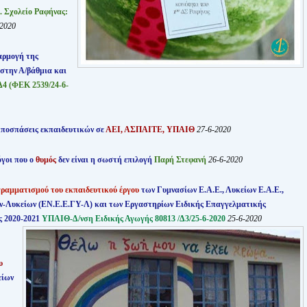
. Σχολείο Ραφήνας:
-2020
ρμογή της
στην Α/βάθμια και
Δ4 (ΦΕΚ 2539/24-6-
ποσπάσεις εκπαιδευτικών σε
ΑΕΙ, ΑΣΠΑΙΤΕ, ΥΠΑΙΘ
27-6-2020
γοι που ο
θυμός
δεν είναι η σωστή επιλογή
Παρή Στεφανή
26-6-2020
ραμματισμού του εκπαιδευτικού έργου
των Γυμνασίων Ε.Α.Ε., Λυκείων Ε.Α.Ε.,
ν-Λυκείων (ΕΝ.Ε.Ε.ΓΥ-Λ) και των Εργαστηρίων Ειδικής Επαγγελματικής
ς 2020-2021
ΥΠΑΙΘ-Δ/νση Ειδικής Αγωγής 8
0813 /Δ3/25-6-2020
25-6-2020
υ
είων