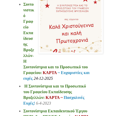
Συντο
νιστικ
ό
Γραφ
είο
Εκπα
ίδευσ
ης
Βρυξε
λλών-
Η
Συντονίστρια και το Προσωπικό του
Γραφείου:
ΚΑΡΤΑ
~ Ευχαριστίες και
ευχές
24-12-2025
Η Συντονίστρια και το Προσωπικό
του Γραφείου Εκπαίδευσης
Βρυξελλών:
ΚΑΡΤΑ ~
Πασχαλινές
Ευχές!
6-4-2023
Συντονίστρια Εκπαιδευτικού Έργου