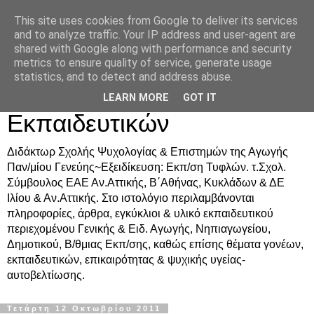
This site uses cookies from Google to deliver its services
Δρ. Ράνια Χιουρέα-
and to analyze traffic. Your IP address and user-agent are
shared with Google along with performance and security
Συμβουλευτική &
metrics to ensure quality of service, generate usage
statistics, and to detect and address abuse.
Υποστήριξη Γονέων &
LEARN MORE
GOT IT
Εκπαιδευτικών
Διδάκτωρ Σχολής Ψυχολογίας & Επιστημών της Αγωγής
Παν/μίου Γενεύης~Εξειδίκευση: Εκπ/ση Τυφλών. τ.Σχολ.
Σύμβουλος ΕΑΕ Αν.Αττικής, Β΄Αθήνας, Κυκλάδων & ΔΕ
Ιλίου & Αν.Αττικής. Στο ιστολόγιο περιλαμβάνονται
πληροφορίες, άρθρα, εγκύκλιοι & υλικό εκπαιδευτικού
περιεχομένου Γενικής & Ειδ. Αγωγής, Νηπιαγωγείου,
Δημοτικού, Β/θμιας Εκπ/σης, καθώς επίσης θέματα γονέων,
εκπαιδευτικών, επικαιρότητας & ψυχικής υγείας-
αυτοβελτίωσης.
Τετάρτη 12 Οκτωβρίου 2011