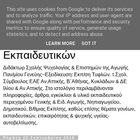
This site uses cookies from Google to deliver its services
Δρ. Ράνια Χιουρέα-
and to analyze traffic. Your IP address and user-agent are
shared with Google along with performance and security
Συμβουλευτική &
metrics to ensure quality of service, generate usage
statistics, and to detect and address abuse.
Υποστήριξη Γονέων &
LEARN MORE
GOT IT
Εκπαιδευτικών
Διδάκτωρ Σχολής Ψυχολογίας & Επιστημών της Αγωγής
Παν/μίου Γενεύης~Εξειδίκευση: Εκπ/ση Τυφλών. τ.Σχολ.
Σύμβουλος ΕΑΕ Αν.Αττικής, Β΄Αθήνας, Κυκλάδων & ΔΕ
Ιλίου & Αν.Αττικής. Στο ιστολόγιο περιλαμβάνονται
πληροφορίες, άρθρα, εγκύκλιοι & υλικό εκπαιδευτικού
περιεχομένου Γενικής & Ειδ. Αγωγής, Νηπιαγωγείου,
Δημοτικού, Β/θμιας Εκπ/σης, καθώς επίσης θέματα γονέων,
εκπαιδευτικών, επικαιρότητας & ψυχικής υγείας-
αυτοβελτίωσης.
Πέμπτη 22 Σεπτεμβρίου 2016