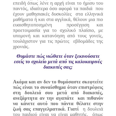
επειδή όπως λένε η αρχή είναι το ήμισυ του
παντός, ιδιαίτερα όσο αφορά τα παιδιά
που
έχουν μαθησιακές δυσκολίες
στα ελληνικά
μαθήματα ή και στα αγγλικά, θέλουν μια πιο
ευαισθητοποιημένη
προσέγγιση και
προετοιμασία για το σχολικό πλαίσιο, με
υπομονή και κατανόηση από τους γονείς,
τουλάχιστον για τις πρώτες
εβδομάδες της
χρονιάς.
Θυμάστ
ε
πώ
ς νιώθατε όταν ξεκινούσατε
εσείς το σχολείο μετά απ
ό τις
καλοκαιρινές
διακοπές σας
;
Ακόμα και αν δεν το θυμόσαστε σκεφτείτε
πώς είναι το συναίσθημα όταν επιστρέφεις
στη δουλειά σου μετά από διακοπές,
ανεξάρτητα αν την αγαπάτε
και πιθανόν
να κάνετε αυτό που πάντα θέλατε στην
ζωή σας επαγγελματικά. Γιατί
η δουλειά
του παιδιού είναι να είναι μαθητής,
όπως