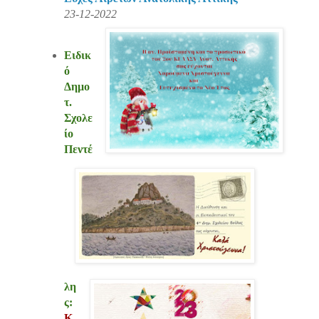
23-12-2022
Ειδικ
ό
Δημο
τ.
Σχολε
ίο
Πεντέ
λη
ς:
Κ