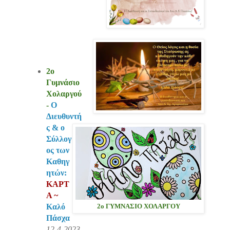
2ο
Γυμνάσιο
Χολαργού
-
Ο
Διευθυντή
ς & ο
Σύλλογ
ος των
Καθηγ
ητών:
ΚΑΡΤ
Α ~
Καλό
2ο ΓΥΜΝΑΣΙΟ ΧΟΛΑΡΓΟΥ
Πάσχα
12-4-2023