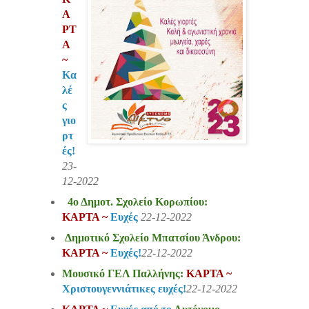
Α
ΡΤ
Α
~
Κα
λέ
ς
γιο
ρτ
ές!
23-
12-2022
4ο Δημοτ. Σχολείο Κορωπίου:
ΚΑΡΤΑ ~
Ευχές
22-12-2022
Δημοτικό Σχολείο Μπατσίου Άνδρου:
ΚΑΡΤΑ ~
Ευχές!
22-12-2022
Μουσικό ΓΕΛ Παλλήνης:
ΚΑΡΤΑ ~
Χριστουγεννιάτικες ευχές!
22-12-2022