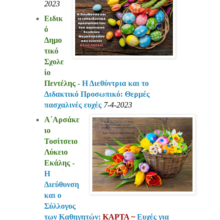
2023
Ειδικ
ό
Δημο
τικό
Σχολε
ίο
Πεντέλης -
Η Διεθύντρια και το
Διδακτικό Προσωπικό: Θερμές
πασχαλινές ευχές
7-4-2023
Α΄Αρσάκε
ιο
Τοσίτσειο
Λύκειο
Εκάλης -
Η
Διεύθυνση
και ο
Σύλλογος
των Καθηγητών:
ΚΑΡΤΑ ~
Ευχές για