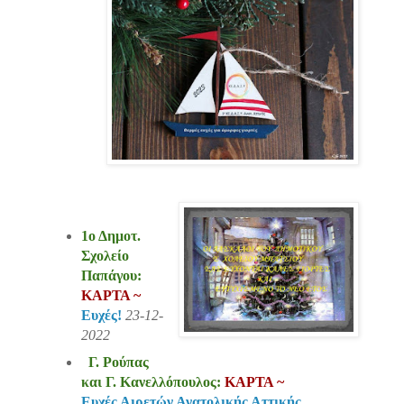
1ο Δημοτ.
Σχολείο
Παπάγου:
ΚΑΡΤΑ ~
Ευχές!
23-12-
2022
Γ. Ρούπας
και Γ. Κανελλόπουλος:
ΚΑΡΤΑ ~
Ευχές Αιρετών Ανατολικής Αττικής