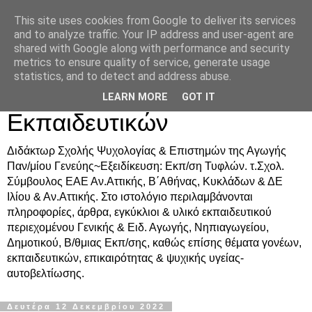
This site uses cookies from Google to deliver its services
Δρ. Ράνια Χιουρέα-
and to analyze traffic. Your IP address and user-agent are
shared with Google along with performance and security
Συμβουλευτική &
metrics to ensure quality of service, generate usage
statistics, and to detect and address abuse.
Υποστήριξη Γονέων &
LEARN MORE
GOT IT
Εκπαιδευτικών
Διδάκτωρ Σχολής Ψυχολογίας & Επιστημών της Αγωγής
Παν/μίου Γενεύης~Εξειδίκευση: Εκπ/ση Τυφλών. τ.Σχολ.
Σύμβουλος ΕΑΕ Αν.Αττικής, Β΄Αθήνας, Κυκλάδων & ΔΕ
Ιλίου & Αν.Αττικής. Στο ιστολόγιο περιλαμβάνονται
πληροφορίες, άρθρα, εγκύκλιοι & υλικό εκπαιδευτικού
περιεχομένου Γενικής & Ειδ. Αγωγής, Νηπιαγωγείου,
Δημοτικού, Β/θμιας Εκπ/σης, καθώς επίσης θέματα γονέων,
εκπαιδευτικών, επικαιρότητας & ψυχικής υγείας-
αυτοβελτίωσης.
Δευτέρα 12 Δεκεμβρίου 2022