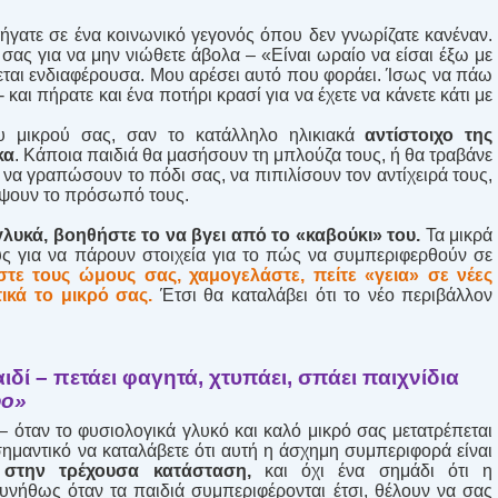
πήγατε σε ένα κοινωνικό γεγονός όπου δεν γνωρίζατε κανέναν.
σας για να μην νιώθετε άβολα – «Είναι ωραίο να είσαι έξω με
ίνεται ενδιαφέρουσα. Μου αρέσει αυτό που φοράει. Ίσως να πάω
 και πήρατε και ένα ποτήρι κρασί για να έχετε να κάνετε κάτι με
ου μικρού σας, σαν το κατάλληλο ηλικιακά
αντίστοιχο της
κα
. Κάποια παιδιά θα μασήσουν τη μπλούζα τους, ή θα τραβάνε
 να γραπώσουν το πόδι σας, να πιπιλίσουν τον αντίχειρά τους,
ύψουν το πρόσωπό τους.
λυκά, βοηθήστε το να βγει από το «καβούκι» του.
Τα μικρά
ους για να πάρουν στοιχεία για το πώς να συμπεριφερθούν σε
τε τους ώμους σας, χαμογελάστε, πείτε «γεια» σε νέες
ικά το μικρό σας.
Έτσι θα καταλάβει ότι το νέο περιβάλλον
δί – πετάει φαγητά, χτυπάει, σπάει παιχνίδια
φο»
 – όταν το φυσιολογικά γλυκό και καλό μικρό σας μετατρέπεται
σημαντικό να καταλάβετε ότι αυτή η άσχημη συμπεριφορά είναι
στην τρέχουσα κατάσταση,
και όχι ένα σημάδι ότι η
Συνήθως όταν τα παιδιά συμπεριφέρονται έτσι, θέλουν να σας