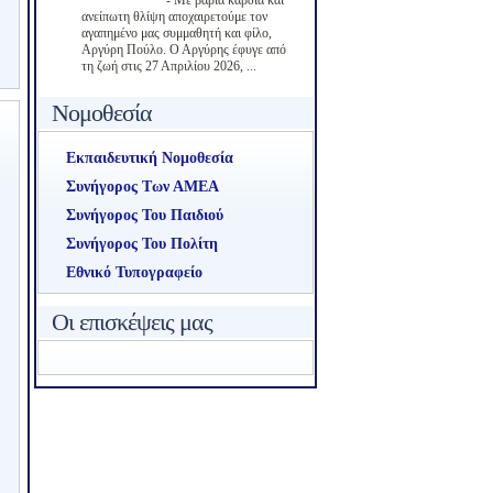
-
Με βαριά καρδιά και
ανείπωτη θλίψη αποχαιρετούμε τον
αγαπημένο μας συμμαθητή και φίλο,
Αργύρη Πούλο. Ο Αργύρης έφυγε από
τη ζωή στις 27 Απριλίου 2026, ...
Νομοθεσία
Εκπαιδευτική Νομοθεσία
Συνήγορος Των ΑΜΕΑ
Συνήγορος Του Παιδιού
Συνήγορος Του Πολίτη
Εθνικό Τυπογραφείο
Οι επισκέψεις μας