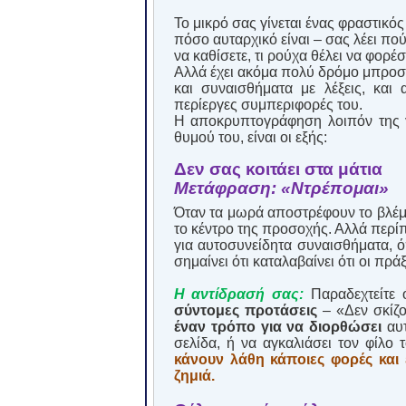
Το μικρό σας γίνεται ένας φραστικό
πόσο αυταρχικό είναι – σας λέει πού.
να καθίσετε, τι ρούχα θέλει να φορέσε
Αλλά έχει ακόμα πολύ δρόμο μπροστ
και συναισθήματα με λέξεις, και
περίεργες συμπεριφορές του.
Η αποκρυπτογράφηση λοιπόν της 
θυμού του, είναι οι εξής:
Δεν σας κοιτάει στα μάτια
Μετάφραση: «Ντρέπομαι»
Όταν τα μωρά αποστρέφουν το βλέμμα
το κέντρο της προσοχής. Αλλά περίπ
για αυτοσυνείδητα συναισθήματα, όπ
σημαίνει ότι καταλαβαίνει ότι οι πρ
Η αντίδρασή σας:
Παραδεχτείτε 
σύντομες προτάσεις
– «Δεν σκίζο
έναν τρόπο για να διορθώσει
αυτ
σελίδα, ή να αγκαλιάσει τον φίλο 
κάνουν λάθη κάποιες φορές και 
ζημιά.