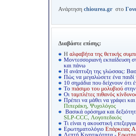
Ανάρτηση
chiourea.gr
στο
Γον
Διαβάστε επίσης:
Η
αλφαβήτα της θετικής συμπ
Μοντεσσοριανή εκπαίδευση στ
και πάνω
Η ανάπτυξη της γλώσσας: Βα
Πώς να μεγαλώσετε ένα παιδί
10 σημάδια που δείχνουν ότι έ
Το
πιάσιμο του μολυβιού
στην
Οι
ταμπλέτες πιθανός κίνδυνο
Πρέπει να μάθει να γράφει και
Πιπεράκη, Ψυχολόγος
Βασικά ορόσημα και δεξιότητε
SLP-CCC, Λογοπεδικός
Τι είναι η ακουστική επεξεργα
Ερωτηματολόγιο
Επάρκειας Α
Λεπτή Κινητικότητα -
Ερωτημ