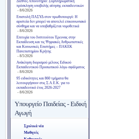
Διεθνές Απολυτήριο: Συμπληρωματική
πρόσκληση υποβολής αίτησης εκπαιδευτικών
- 8/6/2026
Επιστολή ΠΑΣΥΔ στον πρωθυπουργό: Η
αριστεία δεν μπορεί να αποτελεί επικοινωνιακό
σύνθημα και να υποβαθμίζεται νομοθετικά
- 8/6/2026
Επιτυχία του Ινστιτούτου Έρευνας στην
Εκπαίδευση και τις Ψηφιακές Ανθρωπιστικές
και Κοινωνικές Επιστήμες – ΠΑΚΕΚ
Πανεπιστημίου Κρήτης
- 8/5/2026
Ανάκληση διορισμού μέλους Ειδικού
Εκπαιδευτικού Προσωπικού λόγω σφάλματος
- 8/6/2026
95 ειδικότητες και 860 τμήματα θα
λειτουργήσουν στις Σ.Α.Ε.Κ. για το
εκπαιδευτικό έτος 2026-2027
- 8/6/2026
Υπουργείο Παιδείας - Ειδική
Αγωγή
Σχολικά νέα
Μαθητές