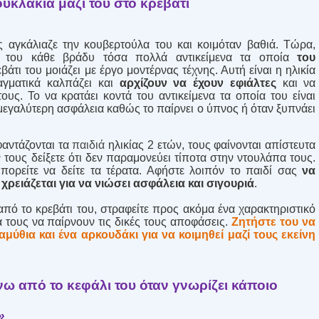
ουκλάκια μαζί του στο κρεβάτι
 αγκάλιαζε την κουβερτούλα του και κοιμόταν βαθιά. Τώρα,
ζί του κάθε βράδυ τόσα πολλά αντικείμενα τα οποία
του
εβάτι του μοιάζει με έργο μοντέρνας τέχνης. Αυτή είναι η ηλικία
γματικά καλπάζει και
αρχίζουν να έχουν εφιάλτες
και να
ους. Το να κρατάει κοντά του αντικείμενα τα οποία του είναι
ι μεγαλύτερη ασφάλεια καθώς το παίρνει ο ύπνος ή όταν ξυπνάει
φαντάζονται τα
παιδιά
ηλικίας 2 ετών, τους φαίνονται απίστευτα
ν τους δείξετε ότι δεν παραμονεύει τίποτα στην ντουλάπα τους.
πορείτε να δείτε τα τέρατα. Αφήστε λοιπόν το παιδί σας
να
χρειάζεται για να νιώσει ασφάλεια και σιγουριά
.
από το κρεβάτι του, στραφείτε προς ακόμα ένα χαρακτηριστικό
 τους να παίρνουν τις δικές τους αποφάσεις.
Ζητήστε του να
αμύθια και ένα αρκουδάκι για να κοιμηθεί μαζί τους εκείνη
ω από το κεφάλι του όταν γνωρίζει κάποιο
»