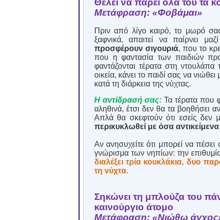
Θέλει να πάρει όλα του τα κ
Μετάφραση: «Φοβάμαι»
Πριν από λίγο καιρό, το μωρό σας
ξαφνικά, απαιτεί να παίρνει μα
προσφέρουν σιγουριά
, που το κρ
που η φαντασία των παιδιών πρα
φαντάζονται τέρατα στη ντουλάπα τ
οικεία, κάνει το παιδί σας να νιώθε
κατά τη διάρκεια της νύχτας.
Η αντίδρασή σας:
Τα τέρατα που 
αληθινά, έτσι δεν θα τα βοηθήσει α
Απλά θα σκεφτούν ότι εσείς δεν μ
περικυκλωθεί με όσα αντικείμενα 
Αν ανησυχείτε ότι μπορεί να πέσει 
γνώρισμα των νηπίων: την επιθυμία
διαλέξει τρία κουκλάκια, δυο παρ
τη νύχτα.
Σηκώνει τη μπλούζα του πάν
καινούργιο άτομο
Μετάφραση: «Νιώθω άγχος