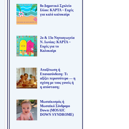
8ο Δημοτικό Σχολείο
Ιλίου: ΚΑΡΤΑ ~ Ευχές
για καλό καλοκαίρι
2ο & 13ο Νηπιαγωγεία
Ν. Ιωνίας: ΚΑΡΤΑ ~
Ευχές για το
Καλοκαίρι
Αποξένωση ή
Επανασύνδεση: Τι
αξίζει περισσότερο — η
σχέση με τους γονείς ή
η απόσταση;
Μωσαϊκισμός ή
Μωσαϊκό Σύνδρομο
Down (MOSAIC
DOWN SYNDROME)