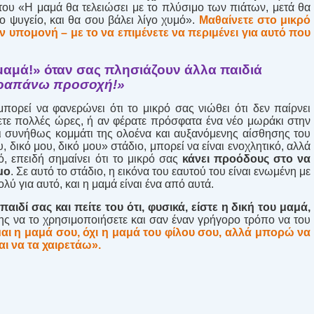
 του «Η μαμά θα τελειώσει με το πλύσιμο των πιάτων, μετά θα
το ψυγείο, και θα σου βάλει λίγο χυμό».
Μαθαίνετε στο μικρό
ν υπομονή – με το να επιμένετε να περιμένει για αυτό που
 μαμά!» όταν σας πλησιάζουν άλλα παιδιά
ραπάνω προσοχή!»
πορεί να φανερώνει ότι το μικρό σας νιώθει ότι δεν παίρνει
ύετε πολλές ώρες, ή αν φέρατε πρόσφατα ένα νέο μωράκι στην
ναι συνήθως κομμάτι της ολοένα και αυξανόμενης αίσθησης του
, δικό μου, δικό μου» στάδιο, μπορεί να είναι ενοχλητικό, αλλά
ό, επειδή σημαίνει ότι το μικρό σας
κάνει προόδους στο να
μο
. Σε αυτό το στάδιο, η εικόνα του εαυτού του είναι ενωμένη με
λύ για αυτό, και η μαμά είναι ένα από αυτά.
παιδί σας και πείτε του ότι, φυσικά, είστε η δική του μαμά,
ης να το χρησιμοποιήσετε και σαν έναν γρήγορο τρόπο να του
μαι η μαμά σου, όχι η μαμά του φίλου σου, αλλά μπορώ να
και να τα χαιρετάω».