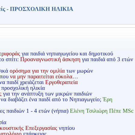
είς - ΠΡΟΣΧΟΛΙΚΗ ΗΛΙΚΙΑ
εριφοράς
για παιδιά νηπιαγωγείου και δημοτικού
ο σπίτι:
Προαναγνωστική άσκηση
για παιδιά από 3 ετών
σικά
ορόσημα για την ομιλία
των μωρών
 που
να μην παραιτείται εύκολα
…
να παιδί χρειάζεται
Εργοθεραπεία
 προσχολική ηλικία
ς
για την ανάπτυξη των μικρών παιδιών
 να διαβάζει ένα παιδί από το Νηπιαγωγείο;
Έρη
ς παιδιών 1 - 4 ετών (νήπια)
Ελένη Τσιλιώρη Πέπε MSc
σία
κουστικής Επεξεργασίας
νηπίου
ατολόγιο
επάρκειας