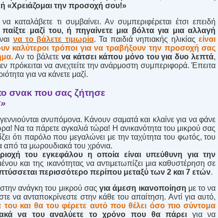
 ή «Χρειάζομαι την προσοχή σου!»
α καταλάβετε τι συμβαίνει. Αν συμπεριφέρεται έτσι επειδή
ι παίξτε μαζί του, ή πηγαίνετε μια βόλτα για μια αλλαγή
ίναι
να το βάλετε τιμωρία
. Τα παιδιά νηπιακής ηλικίας
είναι
υν καλύτεροι τρόποι για να τραβήξουν την προσοχή σας
ημα.
Αν το βάλετε
να κάτσει κάπου μόνο του για δυο λεπτά
,
εν πρόκειται να ανεχτείτε την ανάρμοστη συμπεριφορά. Έπειτα
ιότητα για να κάνετε μαζί.
 το σνακ που σας ζήτησε
α»
γεννιούνται ανυπόμονα. Κάνουν σαματά και κλαίνε για να φάνε
ρα! Να τα πάρετε αγκαλιά τώρα! Η ανικανότητα του μικρού σας
ζει ότι παρόλο που μεγαλώνει με την ταχύτητα του φωτός, του
α από τα μωρουδιακά του χρόνια.
ριοχή του εγκεφάλου η οποία είναι υπεύθυνη για την
νου και της ικανότητας να αντιμετωπίζει μια καθυστέρηση σε
πτύσσεται περισσότερο περίπου μεταξύ των 2 και 7 ετών
.
στην ανάγκη του μικρού σας
για άμεση ικανοποίηση
με το να
τε να ανταποκρίνεστε στην κάθε του απαίτηση. Αντί για αυτό,
ά του
και θα του φέρετε αυτό που θέλει όσο πιο σύντομα
ιακά να του αναλύετε το χρόνο που θα πάρει
για να