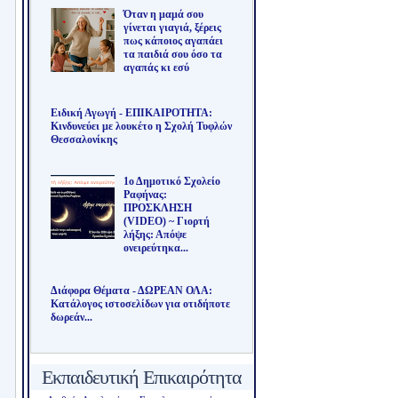
Όταν η μαμά σου
γίνεται γιαγιά, ξέρεις
πως κάποιος αγαπάει
τα παιδιά σου όσο τα
αγαπάς κι εσύ
Ειδική Αγωγή - ΕΠΙΚΑΙΡΟΤΗΤΑ:
Κινδυνεύει με λουκέτο η Σχολή Τυφλών
Θεσσαλονίκης
1ο Δημοτικό Σχολείο
Ραφήνας:
ΠΡΟΣΚΛΗΣΗ
(VIDEO) ~ Γιορτή
λήξης: Απόψε
ονειρεύτηκα...
Διάφορα Θέματα - ΔΩΡΕΑΝ ΟΛΑ:
Κατάλογος ιστοσελίδων για οτιδήποτε
δωρεάν...
Εκπαιδευτική Επικαιρότητα