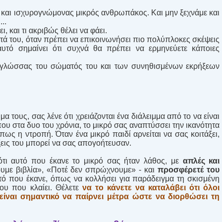
ς και ισχυρογνώμονας μικρός ανθρωπάκος. Και μην ξεχνάμε και
..
ι, και τι ακριβώς θέλει να φάει.
ά του, όταν πρέπει να επικοινωνήσει πιο πολύπλοκες σκέψεις
 αυτό σημαίνει ότι συχνά θα πρέπει να ερμηνεύετε κάποιες
γλώσσας του σώματός του και των συνηθισμένων εκρήξεων
 τους, σας λένε ότι χρειάζονται ένα διάλειμμα από το να είναι
ου στα δυο του χρόνια, το μικρό σας αναπτύσσει την ικανότητα
ως η ντροπή. Όταν ένα μικρό παιδί αρνείται να σας κοιτάξει,
άξεις του μπορεί να σας απογοήτευσαν.
ότι αυτό που έκανε το μικρό σας ήταν λάθος, με
απλές και
υμε βιβλία», «Ποτέ δεν σπρώχνουμε» - και
προσφέρετέ του
ό που έκανε, όπως να κολλήσει για παράδειγμα τη σκισμένη
του που κλαίει. Θέλετε
να το κάνετε να καταλάβει ότι όλοι
είναι σημαντικό να παίρνει μέτρα ώστε να διορθώσει τη