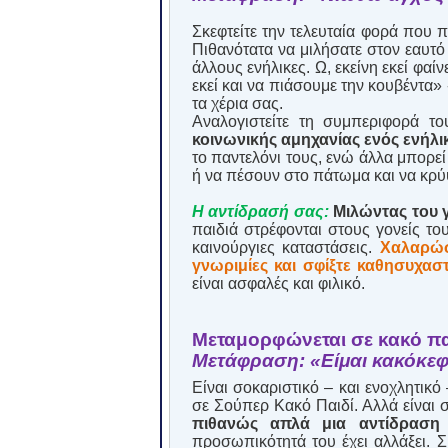
Σκεφτείτε την τελευταία φορά που 
Πιθανότατα να μιλήσατε στον εαυτό 
άλλους ενήλικες. Ω, εκείνη εκεί φα
εκεί και να πιάσουμε την κουβέντα» -
τα χέρια σας.
Αναλογιστείτε τη συμπεριφορά τ
κοινωνικής αμηχανίας ενός ενήλι
το παντελόνι τους, ενώ άλλα μπορεί
ή να πέσουν στο πάτωμα και να κρ
Η αντίδρασή σας:
Μιλώντας του γ
παιδιά στρέφονται στους γονείς τ
καινούργιες καταστάσεις.
Χαλαρώσ
γνωριμίες και σφίξτε καθησυχαστ
είναι ασφαλές και φιλικό.
Μεταμορφώνεται σε κακό παι
Μετάφραση: «Είμαι κακόκε
Είναι σοκαριστικό – και ενοχλητικό
σε Σούπερ Κακό Παιδί. Αλλά είναι 
πιθανώς απλά μια αντίδραση 
προσωπικότητά του έχει αλλάξει. 