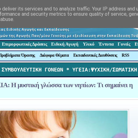
deliver its services and to analyze traffic. Your IP address and
formance and security metrics to ensure quality of service, ge
 abuse.
Επιμορφωτικές Δράσεις
Ειδική Αγωγή
Υλικό
Έντυπα
Γονείς
Ε
Προβλήματα Όρασης
Διάφορα Θέματα
Εκπαιδευτικές Διευθύνσεις
RSS
 ΣΥΜΒΟΥΛΕΥΤΙΚΗ ΓΟΝΕΩΝ *
 ΥΓΕΙΑ:ΨΥΧΙΚΗ/ΣΩΜΑΤΙΚΗ
: Η μυστική γλώσσα των νηπίων: Τι σημαίνει η