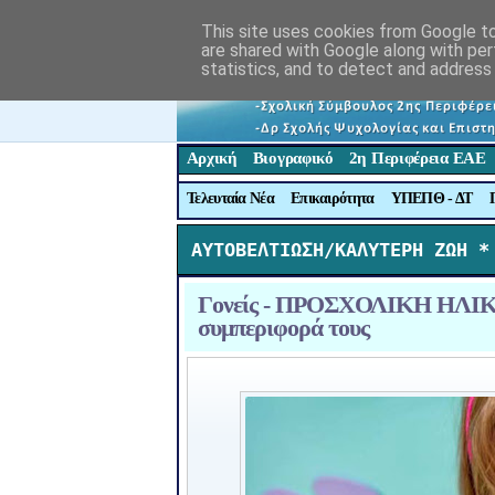
This site uses cookies from Google to 
are shared with Google along with per
statistics, and to detect and address
Αρχική
Βιογραφικό
2η Περιφέρεια ΕΑΕ
Τελευταία Νέα
Επικαιρότητα
ΥΠΕΠΘ - ΔΤ
ΑΥΤΟΒΕΛΤΙΩΣΗ/ΚΑΛΥΤΕΡΗ ΖΩΗ *
Γονείς - ΠΡΟΣΧΟΛΙΚΗ ΗΛΙΚΙΑ
συμπεριφορά τους