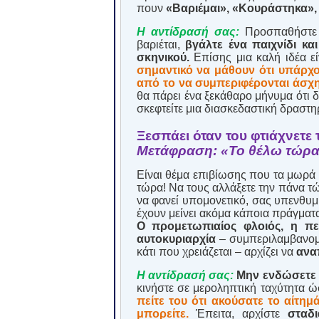
πουν
«Βαριέμαι», «Κουράστηκα»,
Η αντίδρασή σας:
Προσπαθήστε ν
βαριέται,
βγάλτε ένα παιχνίδι κα
σκηνικού.
Επίσης μια καλή ιδέα ε
σημαντικό να μάθουν ότι υπάρχο
από το να συμπεριφέρονται άσχ
θα πάρει ένα ξεκάθαρο μήνυμα ότι δ
σκεφτείτε μια διασκεδαστική δραστηρ
Ξεσπάει όταν του φτιάχνετε
Μετάφραση: «Το θέλω τώρ
Είναι θέμα επιβίωσης που τα μωρά 
τώρα! Να τους αλλάξετε την πάνα τώ
να φανεί υπομονετικό, σας υπενθυμί
έχουν μείνει ακόμα κάποια πράγματ
Ο προμετωπιαίος φλοιός, η πε
αυτοκυριαρχία
– συμπεριλαμβανομέ
κάτι που χρειάζεται – αρχίζει να
ανα
Η αντίδρασή σας:
Μην ενδώσετε
κινήστε σε μεροληπτική ταχύτητα ώσ
πείτε του ότι ακούσατε το αίτημ
μπορείτε.
Έπειτα, αρχίστε
σταδ