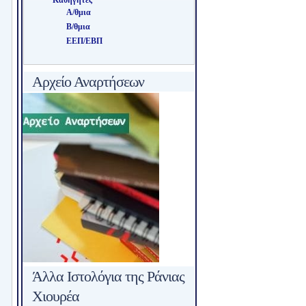
Καθηγητές
Α/θμια
Β/θμια
ΕΕΠ/ΕΒΠ
Αρχείο Αναρτήσεων
Άλλα Ιστολόγια της Ράνιας
Χιουρέα