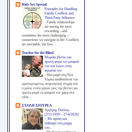
Kids Are Special
Principles for Handling
Family Conflicts and
Third-Party Influence
-
Family relationships
are among the most
rewarding—and
sometimes the most challenging—
connections we navigate in life. Conflicts
are inevitable, but how ...
Teacher for the Blind
Μωράκι βλέπει για
πρώτη φορά τον μπαμπά
του και λιώνει στην
αγκαλιά του
-
Μια μαμά στη Νέα
Υόρκη απαθανάτισε την
ομολογουμένως συγκινητική στιγμή που
ο μόλις εννέα μηνών γιος της βλέπει για
πρώτη φορά το μπαμπά του χάρη στα
ειδικ...
ΣΧΟΛΗ ΧΙΟΥΡΕΑ
Αργύρης Πούλος
(2/11/1959 – 27/4/2026)
~ Με αγάπη και
σεβασμό στη μνήμη
του...