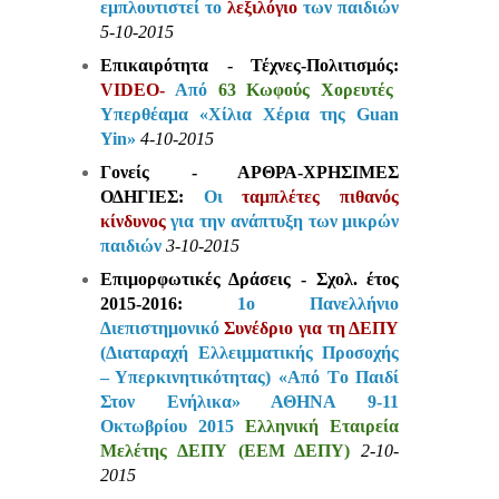
εμπλουτιστεί το
λεξιλόγιο
των παιδιών
5-10-2015
Επικαιρότητα - Τέχνες-Πολιτισμός:
VIDEO-
Από
63 Κωφούς Χορευτές
Υπερθέαμα «Χίλια Χέρια της Guan
Yin»
4-10-2015
Γονείς - ΑΡΘΡΑ-ΧΡΗΣΙΜΕΣ
ΟΔΗΓΙΕΣ:
Οι
ταμπλέτες πιθανός
κίνδυνος
για την ανάπτυξη των μικρών
παιδιών
3-10-2015
Επιμορφωτικές Δράσεις - Σχολ. έτος
2015-2016:
1ο Πανελλήνιο
Διεπιστημονικό
Συνέδριο για τη ΔΕΠΥ
(Διαταραχή Ελλειμματικής Προσοχής
– Υπερκινητικότητας) «Aπό Tο Παιδί
Στον Ενήλικα» ΑΘΗΝΑ 9-11
Οκτωβρίου 2015
Ελληνική Εταιρεία
Μελέτης ΔΕΠΥ (ΕΕΜ ΔΕΠΥ)
2-10-
2015