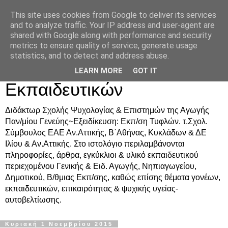
This site uses cookies from Google to deliver its services
Δρ. Ράνια Χιουρέα-
and to analyze traffic. Your IP address and user-agent are
shared with Google along with performance and security
Συμβουλευτική &
metrics to ensure quality of service, generate usage
statistics, and to detect and address abuse.
Υποστήριξη Γονέων &
LEARN MORE
GOT IT
Εκπαιδευτικών
Διδάκτωρ Σχολής Ψυχολογίας & Επιστημών της Αγωγής
Παν/μίου Γενεύης~Εξειδίκευση: Εκπ/ση Τυφλών. τ.Σχολ.
Σύμβουλος ΕΑΕ Αν.Αττικής, Β΄Αθήνας, Κυκλάδων & ΔΕ
Ιλίου & Αν.Αττικής. Στο ιστολόγιο περιλαμβάνονται
πληροφορίες, άρθρα, εγκύκλιοι & υλικό εκπαιδευτικού
περιεχομένου Γενικής & Ειδ. Αγωγής, Νηπιαγωγείου,
Δημοτικού, Β/θμιας Εκπ/σης, καθώς επίσης θέματα γονέων,
εκπαιδευτικών, επικαιρότητας & ψυχικής υγείας-
αυτοβελτίωσης.
Κυριακή 1 Νοεμβρίου 2015