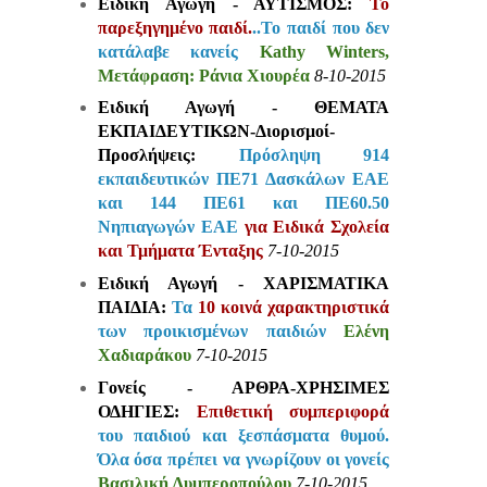
Ειδική Αγωγή - ΑΥΤΙΣΜΟΣ:
To
παρεξηγημένο παιδί.
..Το παιδί που δεν
κατάλαβε κανείς
Kathy Winters,
Μετάφραση: Ράνια Χιουρέα
8-10-2015
Ειδική Αγωγή - ΘΕΜΑΤΑ
ΕΚΠΑΙΔΕΥΤΙΚΩΝ-Διορισμοί-
Προσλήψεις:
Πρόσληψη 914
εκπαιδευτικών ΠΕ71 Δασκάλων ΕΑΕ
και 144 ΠΕ61 και ΠΕ60.50
Νηπιαγωγών ΕΑΕ
για Ειδικά Σχολεία
και Τμήματα Ένταξης
7-10-2015
Ειδική Αγωγή - ΧΑΡΙΣΜΑΤΙΚΑ
ΠΑΙΔΙΑ:
Τα
10 κοινά χαρακτηριστικά
των προικισμένων παιδιών
Ελένη
Χαδιαράκου
7-10-2015
Γονείς - ΑΡΘΡΑ-ΧΡΗΣΙΜΕΣ
ΟΔΗΓΙΕΣ:
Επιθετική συμπεριφορά
του παιδιού και ξεσπάσματα θυμού.
Όλα όσα πρέπει να γνωρίζουν οι γονείς
Βασιλική Λυμπεροπούλου
7-10-2015