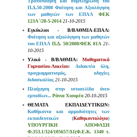
Τροποποίηση και συμπλήρωση του
Π.Δ.50-2008 Φοίτηση και Αξιολόγηση
των μαθητών των ΕΠΑΛ
ΦΕΚ
123Α΄/28-5-2014
21-10-2015
Εγκύκλιοι - Β/ΒΑΘΜΙΑ-ΕΠΑΛ:
Φοίτηση και αξιολόγηση των μαθητών
του ΕΠΑΛ
Π.Δ. 50/2008/ΦΕΚ 81A
21-
10-2015
Υλικό - Β/ΒΑΘΜΙΑ:
Mαθηματικά
Γυμνασίου-Λυκείου
: Διδακτέα ύλη,
προγραμματισμός, οδηγίες
διδασκαλίας
21-10-2015
Πλοήγηση στην ιστοσελίδα άνευ
εμποδίων...
Ράνια Χιουρέα
20-10-2015
ΘΕΜΑΤΑ ΕΚΠΑΙΔΕΥΤΙΚΩΝ:
Καθήκοντα και αρμοδιότητες των
εκπαιδευτικών (
Καθηκοντολόγιο
)
ΥΠΟΥΡΓΙΚΗ ΑΠΟΦΑΣΗ
Φ.353.1/324/105657/Δ1(Φ.Ε.Κ. 1340 τ.